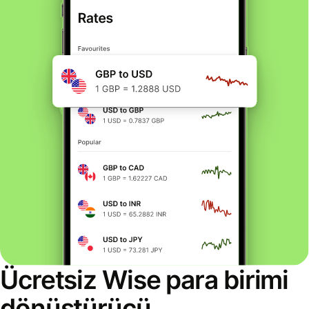
Ücretsiz Wise para birimi
dönüştürücü