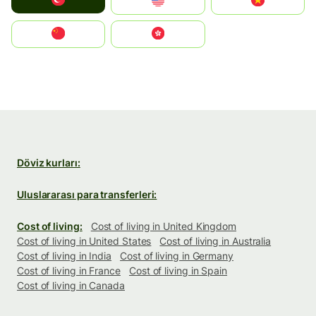
Türkiye
United States
Vietnam
中国
中國香港特別行政區
Döviz kurları:
Uluslararası para transferleri:
Cost of living:
Cost of living in United Kingdom
Cost of living in United States
Cost of living in Australia
Cost of living in India
Cost of living in Germany
Cost of living in France
Cost of living in Spain
Cost of living in Canada