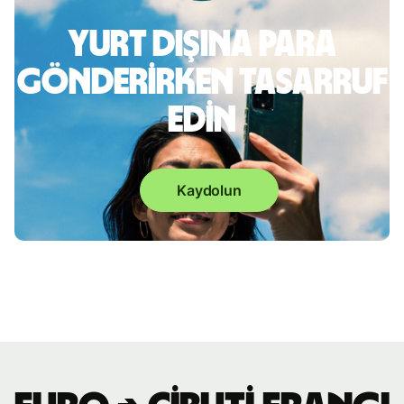
Yurt dışına para
gönderirken tasarruf
edin
Kaydolun