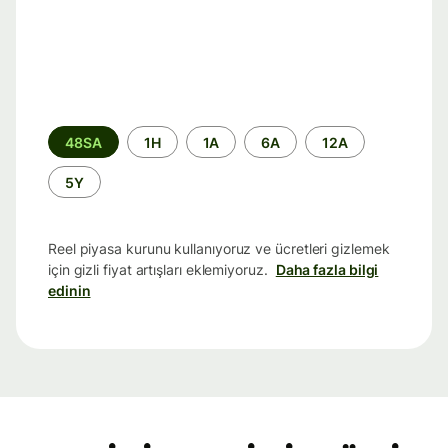
Zaman
48SA
1H
1A
6A
12A
aralığı
5Y
Reel piyasa kurunu kullanıyoruz ve ücretleri gizlemek
için gizli fiyat artışları eklemiyoruz.
Daha fazla bilgi
edinin