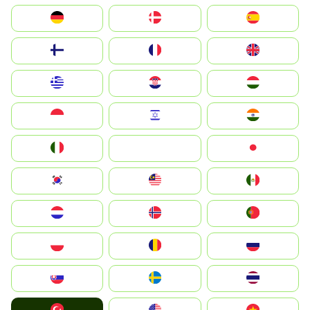
Deutschland
Denmark
España
Suomi
France
United Kingdom
Greece
Hrvatska
Magyarország
Indonesia
Israel
India
Italia
JA
Japan
South Korea
Malay
Mexico
Nederland
Norge
Portugal
Polska
România
Россия
Slovensko
Ruoŧŧa
ไทย