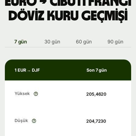
Euro → Cibuti frangı
döviz kuru geçmişi
7 gün
30 gün
60 gün
90 gün
1 EUR → DJF
Son 7 gün
Yüksek
205,4620
Düşük
204,7230