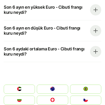
Son 6 ayın en yüksek Euro - Cibuti frangı
kuru neydi?
Son 6 ayın en düşük Euro - Cibuti frangı
kuru neydi?
Son 6 aydaki ortalama Euro - Cibuti frangı
kuru neydi?
الإمارات العربية المتحدة
Australia
Brazil
България
Switzerland
Czechia