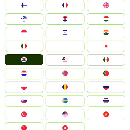
Suomi
France
United Kingdom
Greece
Hrvatska
Magyarország
Indonesia
Israel
India
Italia
JA
Japan
South Korea
Malay
Mexico
Nederland
Norge
Portugal
Polska
România
Россия
Slovensko
Ruoŧŧa
ไทย
Türkiye
United States
Vietnam
中国
中國香港特別行政區