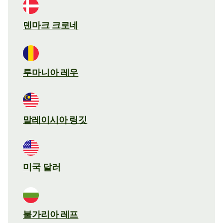
덴마크 크로네
루마니아 레우
말레이시아 링깃
미국 달러
불가리아 레프