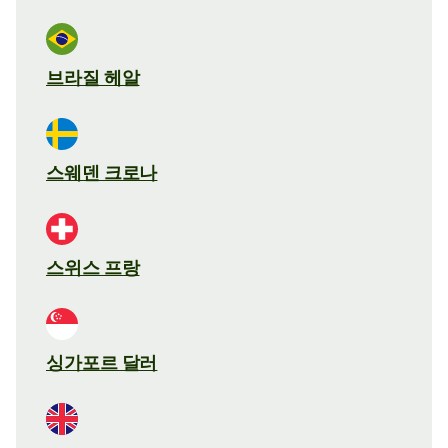
브라질 헤알
스웨덴 크로나
스위스 프랑
싱가포르 달러