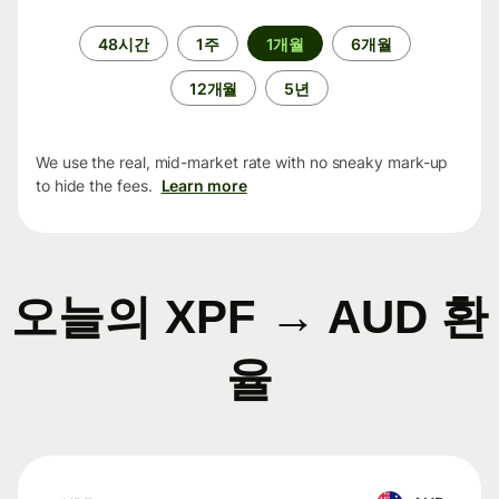
기
48시간
1주
1개월
6개월
간
12개월
5년
We use the real, mid-market rate with no sneaky mark-up
to hide the fees.
Learn more
오늘의 XPF → AUD 환
율