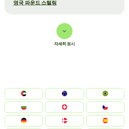
영국 파운드 스털링
자세히 표시
الإمارات العربية المتحدة
Australia
Brazil
България
Switzerland
Czechia
Deutschland
Denmark
España