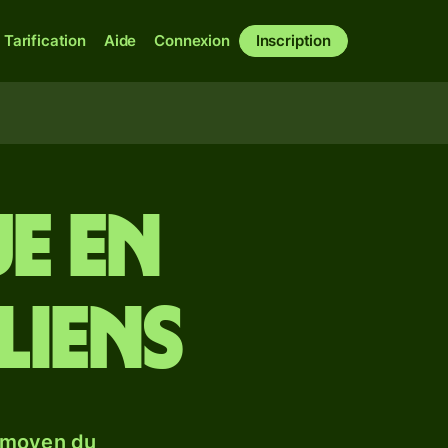
Tarification
Aide
Connexion
Inscription
e en
liens
 moyen du