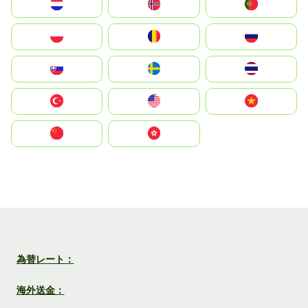
Nederland
Norge
Portugal
Polska
România
Россия
Slovensko
Ruoŧŧa
ไทย
Türkiye
United States
Vietnam
中国
中國香港特別行政區
為替レート：
海外送金：