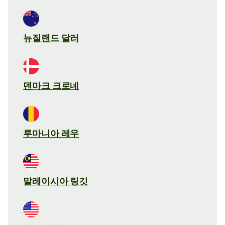
뉴질랜드 달러
덴마크 크로네
루마니아 레우
말레이시아 링깃