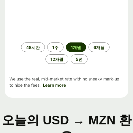
기
48시간
1주
1개월
6개월
간
12개월
5년
We use the real, mid-market rate with no sneaky mark-up
to hide the fees.
Learn more
오늘의 USD → MZN 환