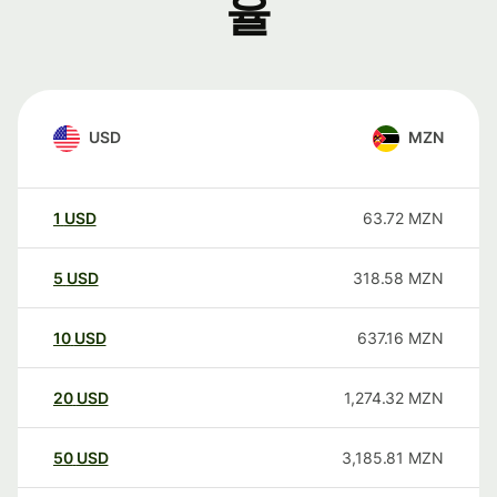
율
USD
MZN
1
USD
63.72
MZN
5
USD
318.58
MZN
10
USD
637.16
MZN
20
USD
1,274.32
MZN
50
USD
3,185.81
MZN