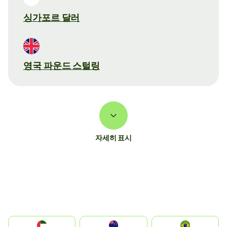
싱가포르 달러
영국 파운드 스털링
자세히 표시
الإمارات العربية المتحدة
Australia
Brazil