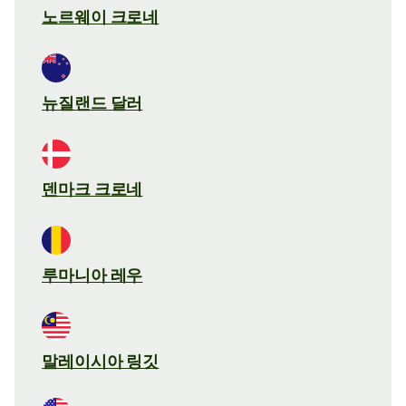
노르웨이 크로네
뉴질랜드 달러
덴마크 크로네
루마니아 레우
말레이시아 링깃