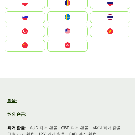
Polska
România
Россия
Slovensko
Ruoŧŧa
ไทย
Türkiye
United States
Vietnam
中国
中國香港特別行政區
환율:
해외 송금:
과거 환율:
AUD 과거 환율
GBP 과거 환율
MXN 과거 환율
EUR 과거 환율
JPY 과거 환율
CAD 과거 환율