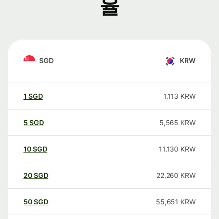
율
SGD
KRW
1
SGD
1,113
KRW
5
SGD
5,565
KRW
10
SGD
11,130
KRW
20
SGD
22,260
KRW
50
SGD
55,651
KRW