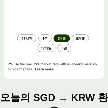
기
48시간
1주
1개월
6개월
간
12개월
5년
We use the real, mid-market rate with no sneaky mark-up
to hide the fees.
Learn more
오늘의 SGD → KRW 환