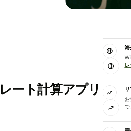
海
W
レ
替レート計算アプリ
リ
お
で
完