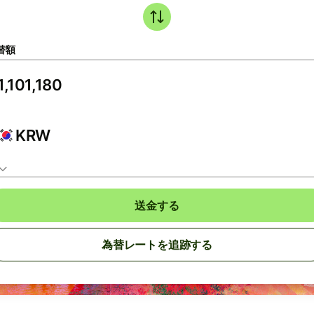
替額
KRW
送金する
為替レートを追跡する