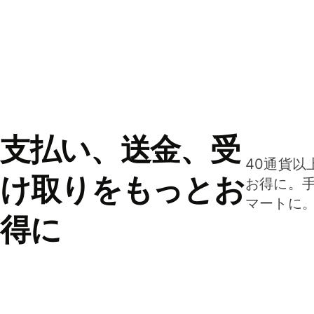
支払い、送金、受
40通貨以
け取りをもっとお
お得に。
マートに
得に