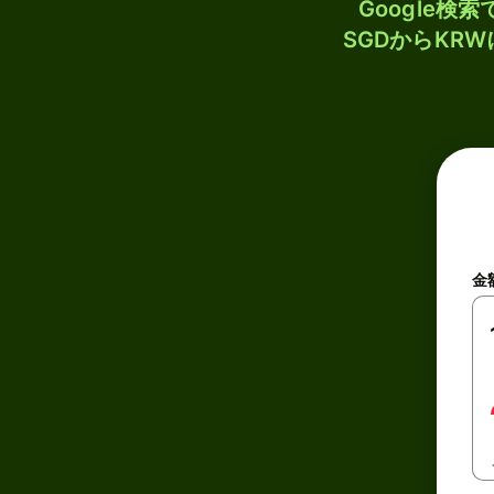
Google
SGDからKR
金