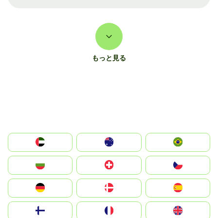
もっと見る
الإمارات العربية المتحدة
Australia
Brazil
България
Switzerland
Czechia
Deutschland
Denmark
España
Suomi
France
United Kingdom