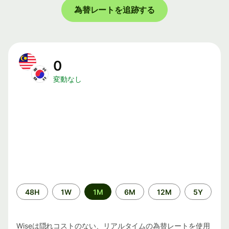
為替レートを追跡する
0
変動なし
期
48H
1W
1M
6M
12M
5Y
間
Wiseは隠れコストのない、リアルタイムの為替レートを使用