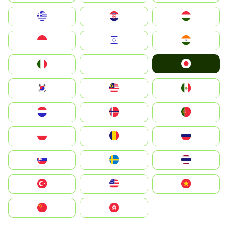
Greece
Hrvatska
Magyarország
Indonesia
Israel
India
Japan
Italia
JA
South Korea
Malay
Mexico
Nederland
Norge
Portugal
Polska
România
Россия
Slovensko
Ruoŧŧa
ไทย
Türkiye
United States
Vietnam
中国
中國香港特別行政區