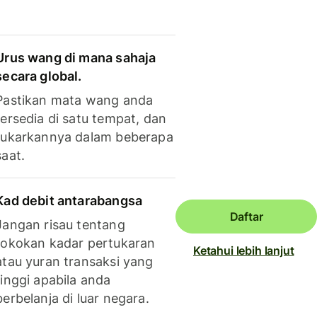
Urus wang di mana sahaja
secara global.
Pastikan mata wang anda
tersedia di satu tempat, dan
tukarkannya dalam beberapa
saat.
Kad debit antarabangsa
Daftar
Jangan risau tentang
tokokan kadar pertukaran
Ketahui lebih lanjut
atau yuran transaksi yang
tinggi apabila anda
berbelanja di luar negara.