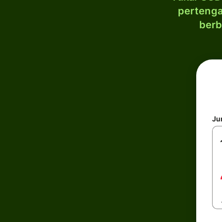
pertenga
berb
Ju