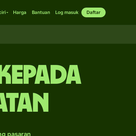
ciri
Harga
Bantuan
Log masuk
Daftar
kepada
atan
ng pasaran