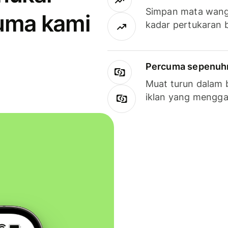
Simpan mata wan
uma kami
kadar pertukaran 
Percuma sepenuhny
Muat turun dalam 
iklan yang mengg