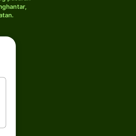
nghantar,
atan.