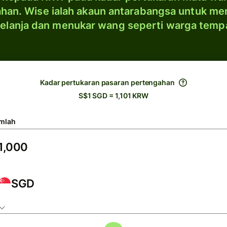
han. Wise ialah akaun antarabangsa untuk me
elanja dan menukar wang seperti warga temp
Kadar pertukaran pasaran pertengahan
S$1 SGD = 1,101 KRW
mlah
SGD