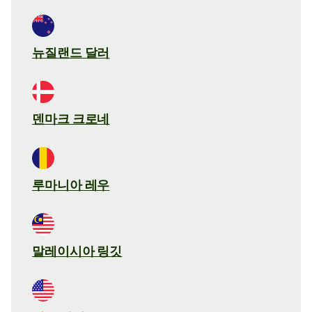
뉴질랜드 달러
덴마크 크로네
루마니아 레우
말레이시아 링깃