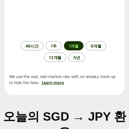
기
48시간
1주
1개월
6개월
간
12개월
5년
We use the real, mid-market rate with no sneaky mark-up
to hide the fees.
Learn more
오늘의 SGD → JPY 환