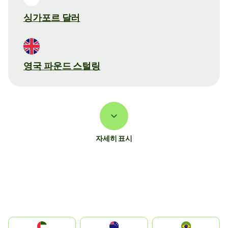
싱가포르 달러
영국 파운드 스털링
자세히 표시
الإمارات العربية المتحدة
Australia
Brazil