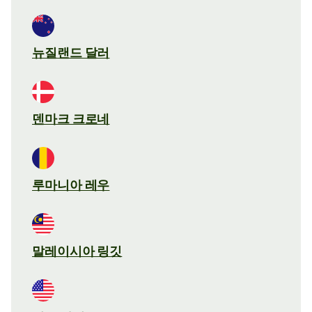
뉴질랜드 달러
덴마크 크로네
루마니아 레우
말레이시아 링깃