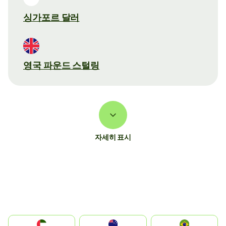
싱가포르 달러
영국 파운드 스털링
자세히 표시
الإمارات العربية المتحدة
Australia
Brazil