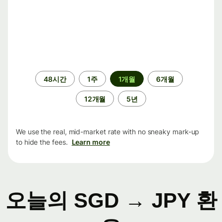
기
48시간
1주
1개월
6개월
간
12개월
5년
We use the real, mid-market rate with no sneaky mark-up
to hide the fees.
Learn more
오늘의 SGD → JPY 환