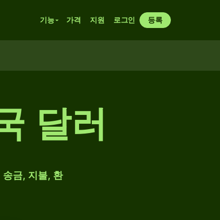
기능
가격
지원
로그인
등록
국 달러
송금, 지불, 환