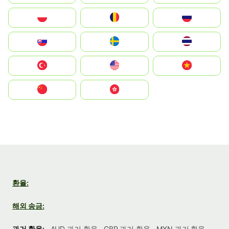
Polska
România
Россия
Slovensko
Ruoŧŧa
ไทย
Türkiye
United States
Vietnam
中国
中國香港特別行政區
환율:
해외 송금:
과거 환율:
AUD 과거 환율
GBP 과거 환율
MXN 과거 환율