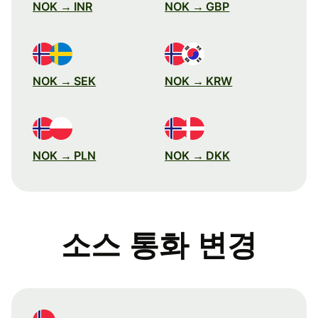
NOK → INR
NOK → GBP
NOK → SEK
NOK → KRW
NOK → PLN
NOK → DKK
소스 통화 변경