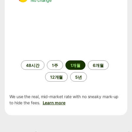
No change
기
48시간
1주
1개월
6개월
간
12개월
5년
We use the real, mid-market rate with no sneaky mark-up
to hide the fees.
Learn more