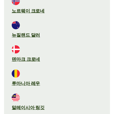
노르웨이 크로네
뉴질랜드 달러
덴마크 크로네
루마니아 레우
말레이시아 링깃