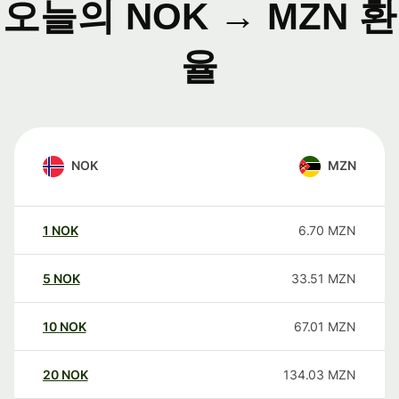
오늘의 NOK → MZN 환
율
NOK
MZN
1
NOK
6.70
MZN
5
NOK
33.51
MZN
10
NOK
67.01
MZN
20
NOK
134.03
MZN