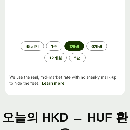
기
48시간
1주
1개월
6개월
간
12개월
5년
We use the real, mid-market rate with no sneaky mark-up
to hide the fees.
Learn more
오늘의 HKD → HUF 환