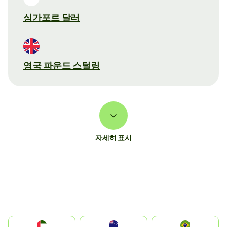
싱가포르 달러
영국 파운드 스털링
자세히 표시
الإمارات العربية المتحدة
Australia
Brazil