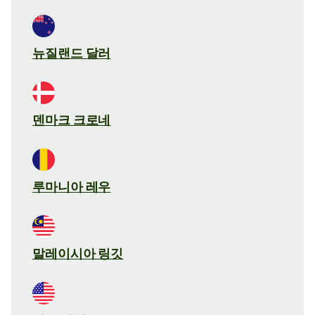
뉴질랜드 달러
덴마크 크로네
루마니아 레우
말레이시아 링깃