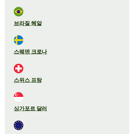
브라질 헤알
스웨덴 크로나
스위스 프랑
싱가포르 달러