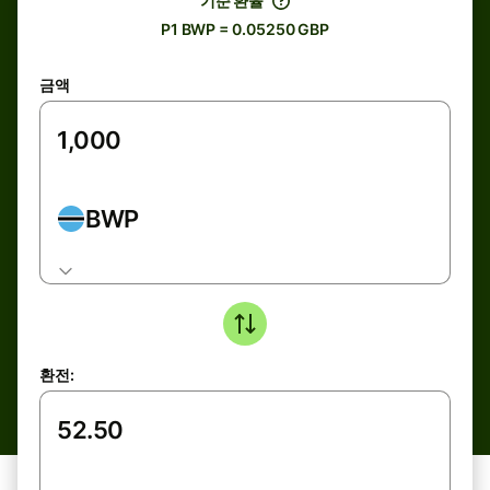
기준 환율
P1 BWP = 0.05250 GBP
금액
BWP
환전: