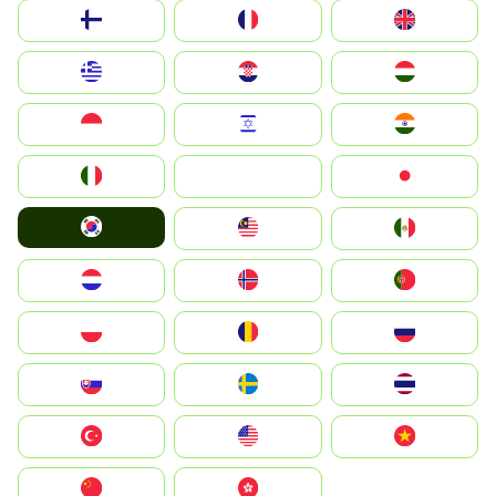
Suomi
France
United Kingdom
Greece
Hrvatska
Magyarország
Indonesia
Israel
India
Italia
JA
Japan
South Korea
Malay
Mexico
Nederland
Norge
Portugal
Polska
România
Россия
Slovensko
Ruoŧŧa
ไทย
Türkiye
United States
Vietnam
中国
中國香港特別行政區