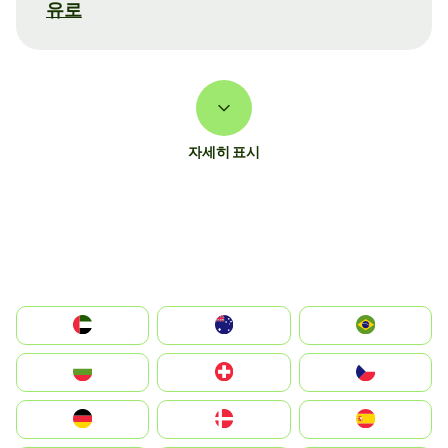
유로
자세히 표시
الإمارات العربية المتحدة
Australia
Brazil
България
Switzerland
Czechia
Deutschland
Denmark
España