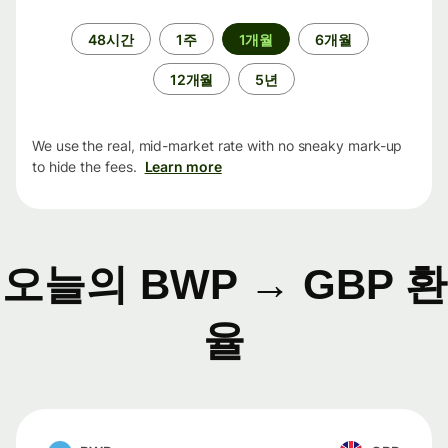
기
48시간
1주
1개월
6개월
간
12개월
5년
We use the real, mid-market rate with no sneaky mark-up
to hide the fees.
Learn more
오늘의 BWP → GBP 환
율