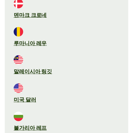
덴마크 크로네
루마니아 레우
말레이시아 링깃
미국 달러
불가리아 레프