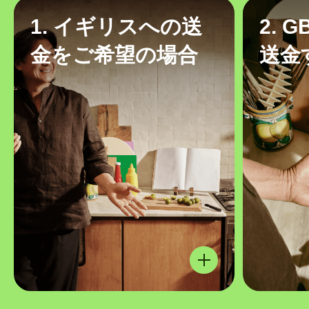
1. イギリスへの送
2. 
金をご希望の場合
送金