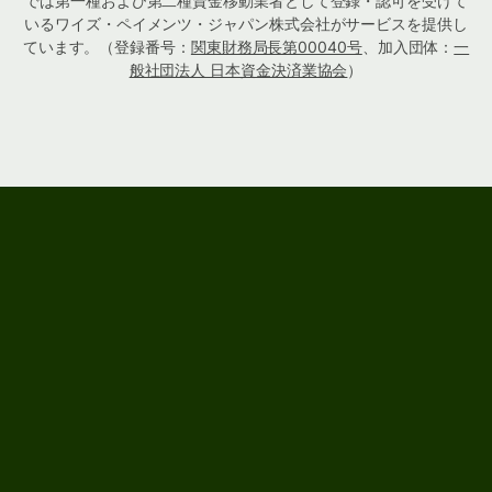
では第一種および第二種資金移動業者として登録・認可を受けて
いるワイズ・ペイメンツ・ジャパン株式会社がサービスを提供し
ています。（登録番号：
関東財務局長第00040号
、加入団体：
一
般社団法人 日本資金決済業協会
）