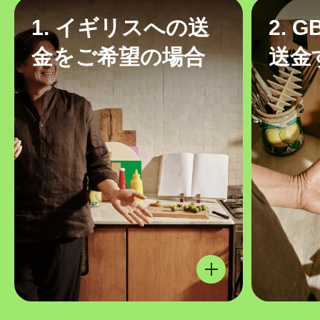
1. イギリスへの送
2. 
金をご希望の場合
送金