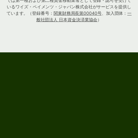
では第一種および第二種資金移動業者として登録・認可を受けて
いるワイズ・ペイメンツ・ジャパン株式会社がサービスを提供し
ています。（登録番号：
関東財務局長第00040号
、加入団体：
一
般社団法人 日本資金決済業協会
）