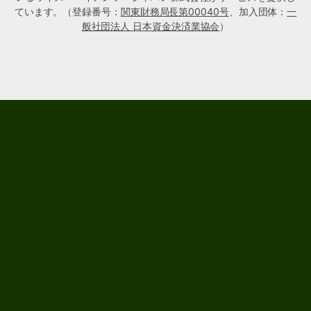
ています。（登録番号：
関東財務局長第00040号
、加入団体：
一
般社団法人 日本資金決済業協会
）