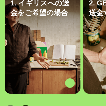
1. イギリスへの送
2. 
金をご希望の場合
送金