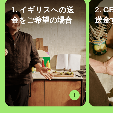
1. イギリスへの送
2. 
金をご希望の場合
送金