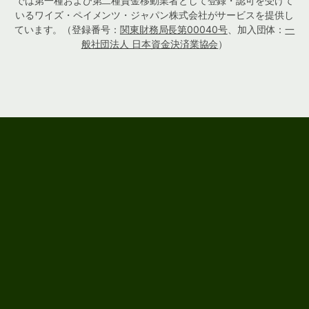
では第一種および第二種資金移動業者として登録・認可を受けて
いるワイズ・ペイメンツ・ジャパン株式会社がサービスを提供し
ています。（登録番号：
関東財務局長第00040号
、加入団体：
一
般社団法人 日本資金決済業協会
）