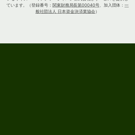
ています。（登録番号：
関東財務局長第00040号
、加入団体：
一
般社団法人 日本資金決済業協会
）