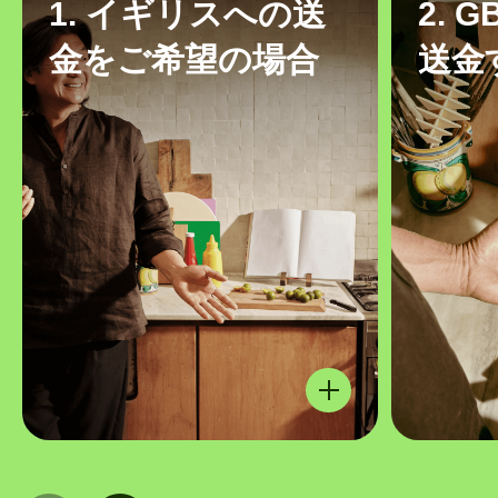
1. イギリスへの送
2. 
金をご希望の場合
送金