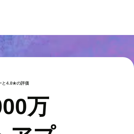
と4.8★の評価
00万