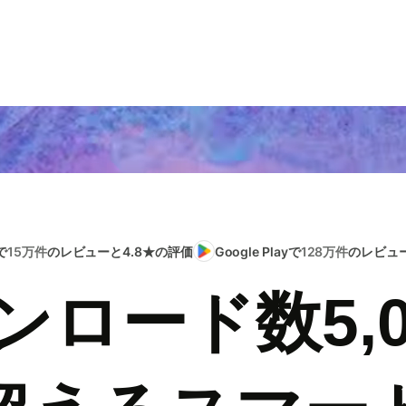
で
15万件
のレビューと4.8★の評価
Google Playで
128万件
のレビュー
ンロード数5,0