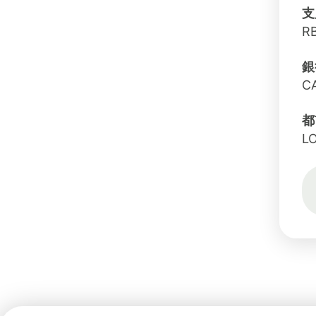
支
R
銀
C
都
L