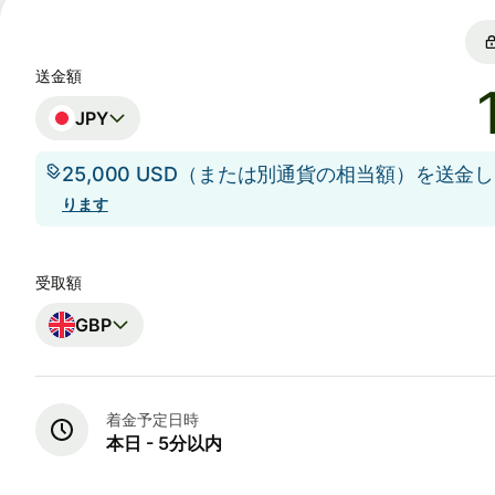
送金額
JPY
25,000 USD（または別通貨の相当額）を送金
ります
受取額
GBP
着金予定日時
本日 - 5分以内