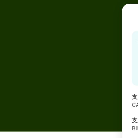
支
C
支
B