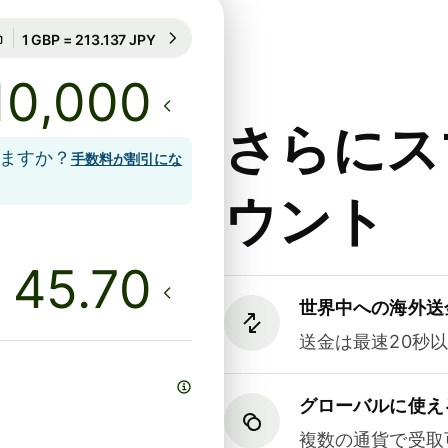
15時間のレート保証
1 GBP = 213.137 JPY
15時間のレート保証
さらにス
しますか？
手数料が割引にな
ウント
世界中への海外送
送金は最速20秒
グローバルに使え
複数の通貨で受取