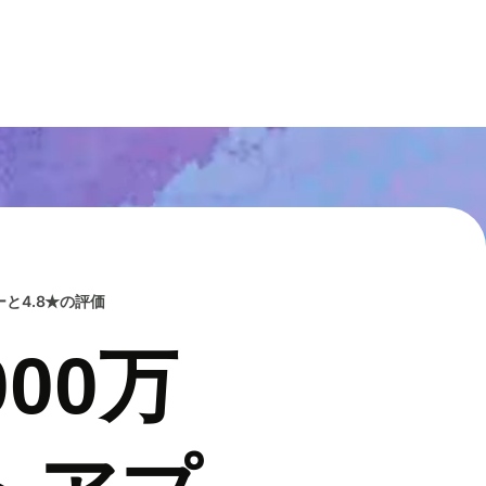
と4.8★の評価
00万