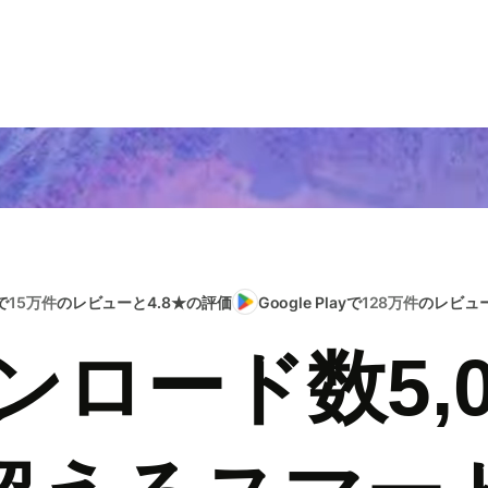
で
15万件
のレビューと4.8★の評価
Google Playで
128万件
のレビュー
ンロード数5,0