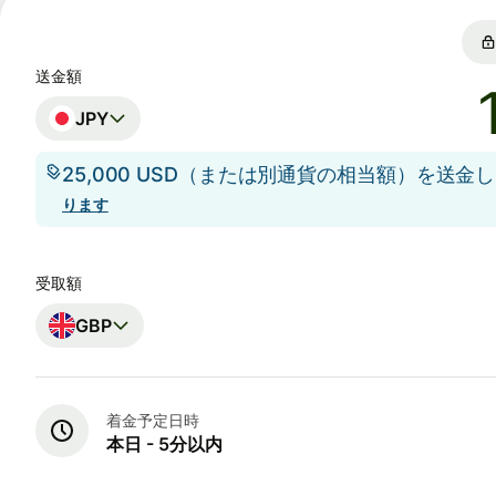
送金額
JPY
25,000 USD（または別通貨の相当額）を送金
ります
受取額
GBP
着金予定日時
本日 - 5分以内