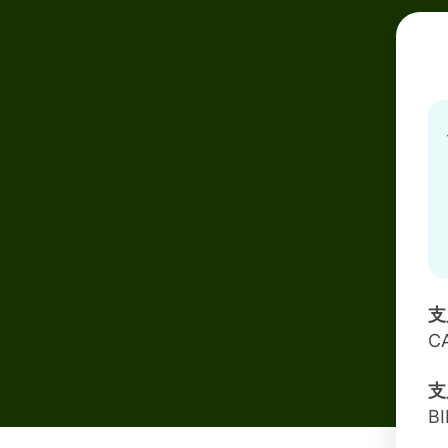
支
C
支
B