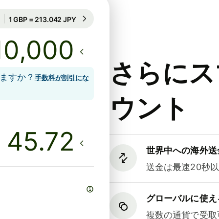
71時間のレート保証
1 GBP = 213.042 JPY
71時間のレート保証
さらにス
しますか？
手数料が割引にな
ウント
世界中への海外送
送金は最速20秒
グローバルに使え
複数の通貨で受取