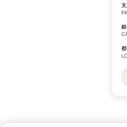
支
P
銀
C
都
L