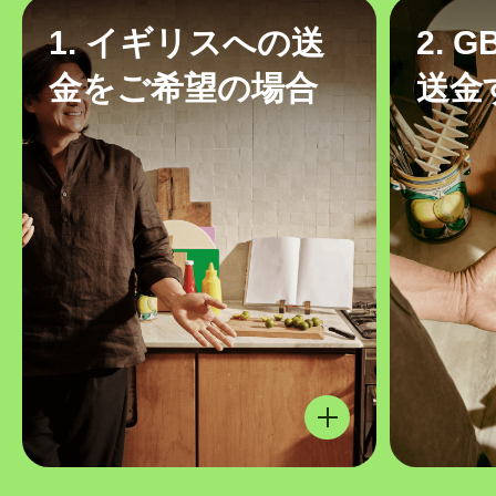
1. イギリスへの送
2. 
金をご希望の場合
送金