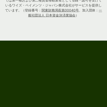
では第一種および第二種資金移動業者として登録・認可を受けて
いるワイズ・ペイメンツ・ジャパン株式会社がサービスを提供し
ています。（登録番号：
関東財務局長第00040号
、加入団体：
一
般社団法人 日本資金決済業協会
）