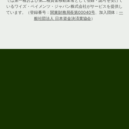
では第一種および第二種資金移動業者として登録・認可を受けて
いるワイズ・ペイメンツ・ジャパン株式会社がサービスを提供し
ています。（登録番号：
関東財務局長第00040号
、加入団体：
一
般社団法人 日本資金決済業協会
）