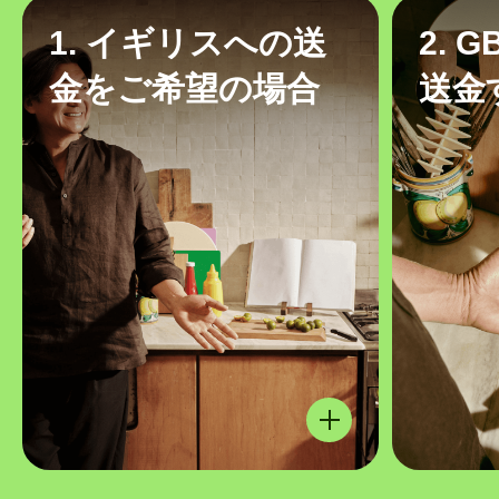
1. イギリスへの送
2. 
金をご希望の場合
送金