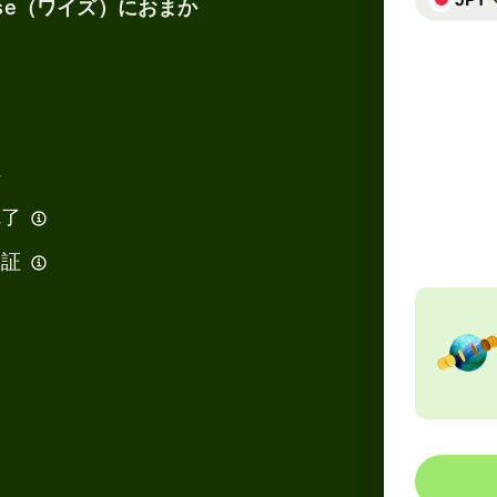
se（ワイズ）におまか
得
合計手
146.
EU
完了
保証