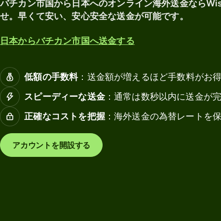
バチカン市国から日本へのオンライン海外送金ならWi
マル
の
もっと
せ。早くて安い、安心安全な送金が可能です。
チカ
受
法
見る
レン
け
人
日本からバチカン市国へ送金する
シー
取
デ
口座
り
ビ
ッ
Wise
低額の手数料
：送金額が増えるほど手数料がお
ト
業種
デビ
カ
スピーディーな送金
：通常は数秒以内に送金が
ット
ー
カー
銀行・金
ド
正確なコストを把握
：海外送金の為替レートを
ド
融機関
チ
アカウントを開設する
教育プラ
ー
手数料
ットフォ
ム
ーム
の
財
個人の
マーケッ
務
手数料
トプレイ
管
ス
理