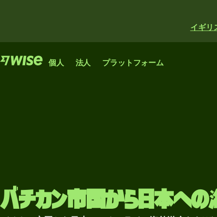
イギリ
機能
機能
プロダクト
個人
法人
プラットフォーム
海
海
海外
Wise
外
外
送金
アカウ
Wise
Wise
送
送
ント
Business
資金
金
金
Platform
の受
世界中で
スタートアップ
銀行、金融機関、企
高
資
け取
送金、支
企業やスケール
業が利用できるWise
額
金
り
払い、両
アップ企業の国
のネットワーク。
送
の
替ができ
際的な成長に役
カー
金
受
もっと見る
るグロー
立つアカウン
ドの
バチカン市国から日本への
け
バルなア
ト。
資
発行
取
カウン
もっと見る
金
ト。
り