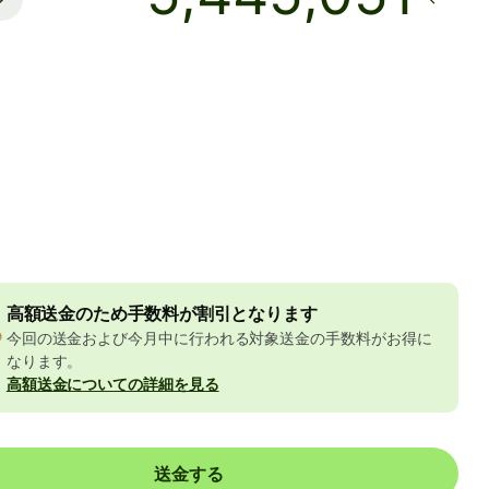
着金予定日時
8月10日月曜日まで
数料
11 EUR
Rの金額に含まれています
8.22 EUR
の割引
高額送金のため手数料が割引となります
今回の送金および今月中に行われる対象送金の手数料がお得に
なります。
高額送金についての詳細を見る
送金する