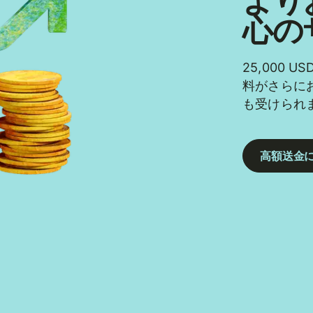
より
心の
25,000
料がさらに
も受けられ
高額送金