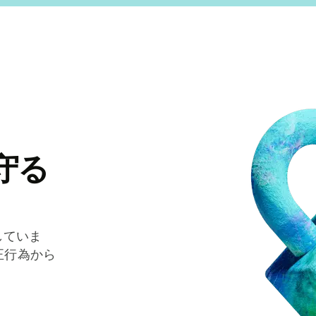
守る
していま
正行為から