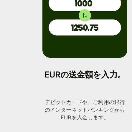
開発者
携に
つい
て
APIドキ
ュメント
デモ
を見る
を見
る
営業
担当
EURの送金額を入力。
への
問い
合わ
せ
デビットカードや、ご利用の銀行
のインターネットバンキングから
手数料
EURを入金します。
法人