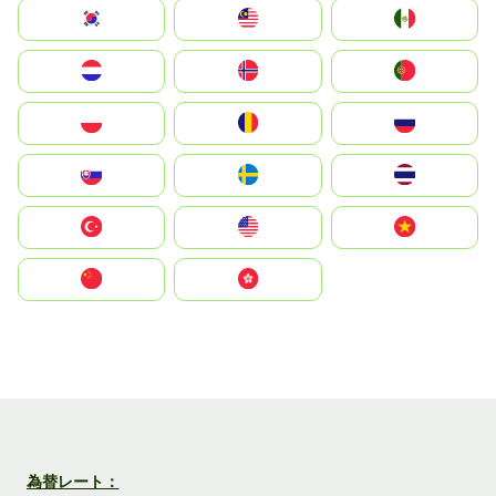
South Korea
Malay
Mexico
Nederland
Norge
Portugal
Polska
România
Россия
Slovensko
Ruoŧŧa
ไทย
Türkiye
United States
Vietnam
中国
中國香港特別行政區
為替レート：