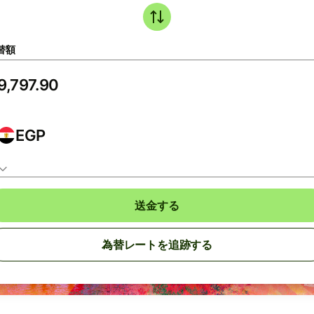
替額
EGP
送金する
為替レートを追跡する