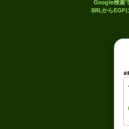
Google
BRLからEG
金