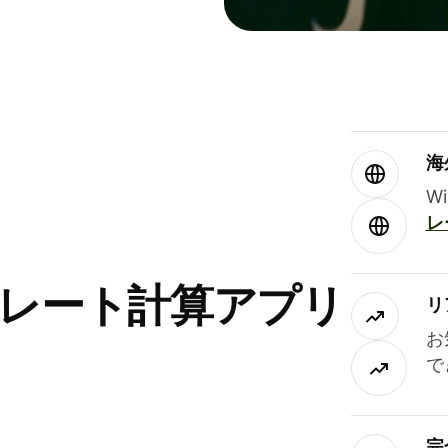
海
W
レ
替レート計算アプリ
リ
お
で
完