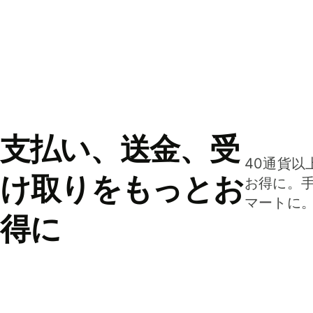
支払い、送金、受
40通貨以
け取りをもっとお
お得に。
マートに
得に