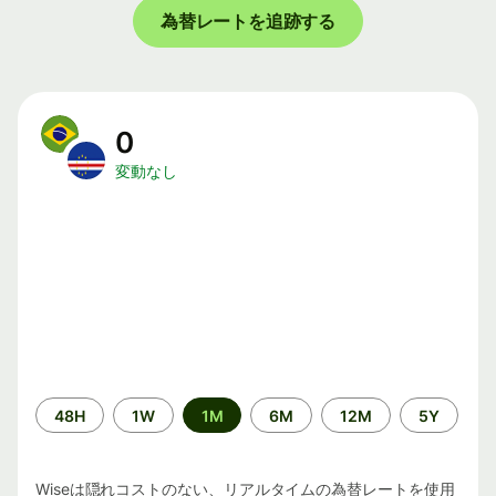
為替レートを追跡する
0
変動なし
期
48H
1W
1M
6M
12M
5Y
間
Wiseは隠れコストのない、リアルタイムの為替レートを使用