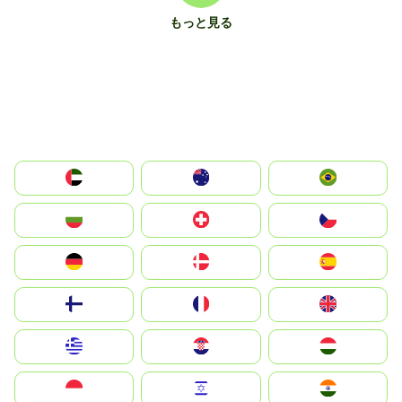
もっと見る
الإمارات العربية المتحدة
Australia
Brazil
България
Switzerland
Czechia
Deutschland
Denmark
España
Suomi
France
United Kingdom
Greece
Hrvatska
Magyarország
Indonesia
Israel
India