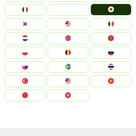
Japan
Italia
JA
South Korea
Malay
Mexico
Nederland
Norge
Portugal
Polska
România
Россия
Slovensko
Ruoŧŧa
ไทย
Türkiye
United States
Vietnam
中国
中國香港特別行政區