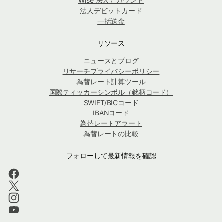
Wise 法人アカウント
法人デビットカード
一括送金
リソース
ニュースとブログ
リサーチプライバシーポリシー
為替レート計算ツール
国際ティッカーシンボル（銘柄コード）
SWIFT/BICコード
IBANコード
為替レートアラート
為替レートの比較
フォローして最新情報を確認