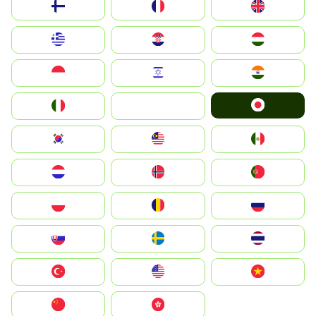
Suomi
France
United Kingdom
Greece
Hrvatska
Magyarország
Indonesia
Israel
India
Japan
Italia
JA
South Korea
Malay
Mexico
Nederland
Norge
Portugal
Polska
România
Россия
Slovensko
Ruoŧŧa
ไทย
Türkiye
United States
Vietnam
中国
中國香港特別行政區