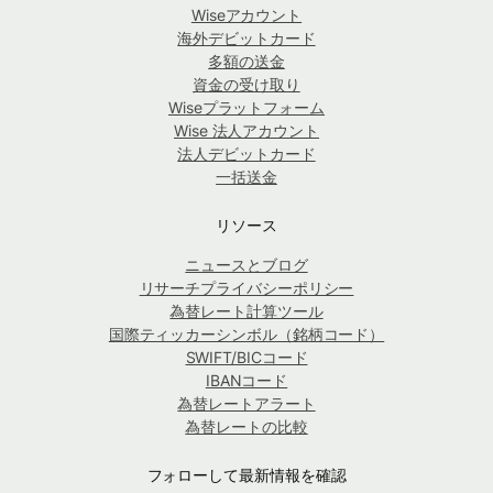
Wiseアカウント
海外デビットカード
多額の送金
資金の受け取り
Wiseプラットフォーム
Wise 法人アカウント
法人デビットカード
一括送金
リソース
ニュースとブログ
リサーチプライバシーポリシー
為替レート計算ツール
国際ティッカーシンボル（銘柄コード）
SWIFT/BICコード
IBANコード
為替レートアラート
為替レートの比較
フォローして最新情報を確認