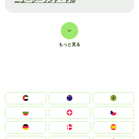
ニュージーランド・ドル
もっと見る
الإمارات العربية المتحدة
Australia
Brazil
България
Switzerland
Czechia
Deutschland
Denmark
España