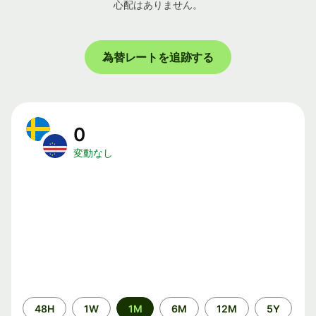
心配はありません。
為替レートを追跡する
0
変動なし
期
48H
1W
1M
6M
12M
5Y