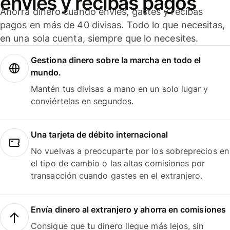
envíes y recibas pagos
Ahorra dinero cuando envíes, gastes y recibas
pagos en más de 40 divisas. Todo lo que necesitas,
en una sola cuenta, siempre que lo necesites.
Gestiona dinero sobre la marcha en todo el
mundo.
Mantén tus divisas a mano en un solo lugar y
conviértelas en segundos.
Una tarjeta de débito internacional
No vuelvas a preocuparte por los sobreprecios en
el tipo de cambio o las altas comisiones por
transacción cuando gastes en el extranjero.
Envía dinero al extranjero y ahorra en comisiones
Consigue que tu dinero llegue más lejos, sin