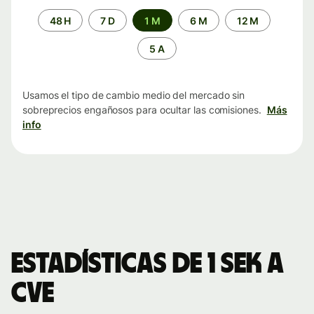
Periodo
48 H
7 D
1 M
6 M
12 M
de
tiempo
5 A
Usamos el tipo de cambio medio del mercado sin
sobreprecios engañosos para ocultar las comisiones.
Más
info
Estadísticas de 1 SEK a
CVE