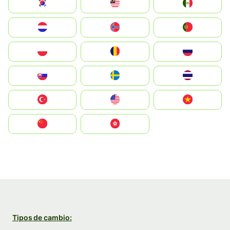
South Korea
Malay
Mexico
Nederland
Norge
Portugal
Polska
România
Россия
Slovensko
Ruoŧŧa
ไทย
Türkiye
United States
Vietnam
中国
中國香港特別行政區
Tipos de cambio: