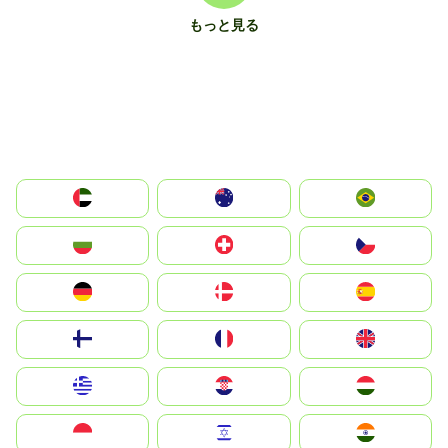
もっと見る
الإمارات العربية المتحدة
Australia
Brazil
България
Switzerland
Czechia
Deutschland
Denmark
España
Suomi
France
United Kingdom
Greece
Hrvatska
Magyarország
Indonesia
Israel
India