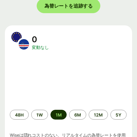
為替レートを追跡する
0
変動なし
期
48H
1W
1M
6M
12M
5Y
間
Wiseは隠れコストのない、リアルタイムの為替レートを使用