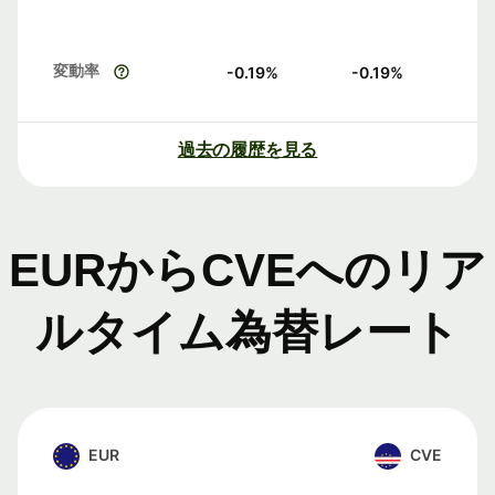
変動率
-0.19
%
-0.19
%
過去の履歴を見る
EURからCVEへのリア
ルタイム為替レート
EUR
CVE