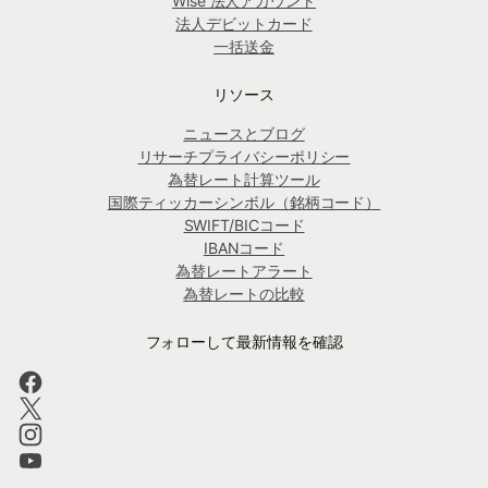
Wise 法人アカウント
法人デビットカード
一括送金
リソース
ニュースとブログ
リサーチプライバシーポリシー
為替レート計算ツール
国際ティッカーシンボル（銘柄コード）
SWIFT/BICコード
IBANコード
為替レートアラート
為替レートの比較
フォローして最新情報を確認