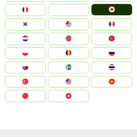
Japan
Italia
JA
South Korea
Malay
Mexico
Nederland
Norge
Portugal
Polska
România
Россия
Slovensko
Ruoŧŧa
ไทย
Türkiye
United States
Vietnam
中国
中國香港特別行政區