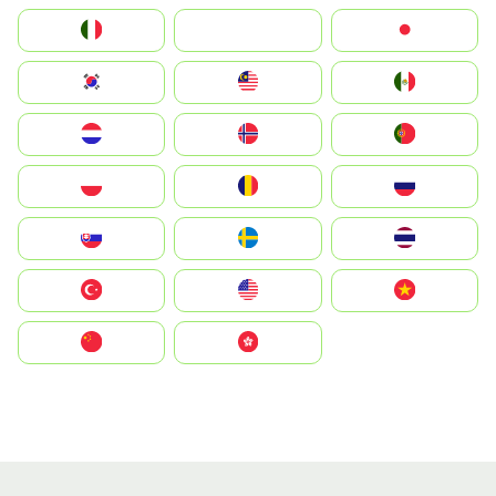
Italia
JA
Japan
South Korea
Malay
Mexico
Nederland
Norge
Portugal
Polska
România
Россия
Slovensko
Ruoŧŧa
ไทย
Türkiye
United States
Vietnam
中国
中國香港特別行政區