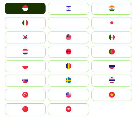
Indonesia
Israel
India
Italia
JA
Japan
South Korea
Malay
Mexico
Nederland
Norge
Portugal
Polska
România
Россия
Slovensko
Ruoŧŧa
ไทย
Türkiye
United States
Vietnam
中国
中國香港特別行政區