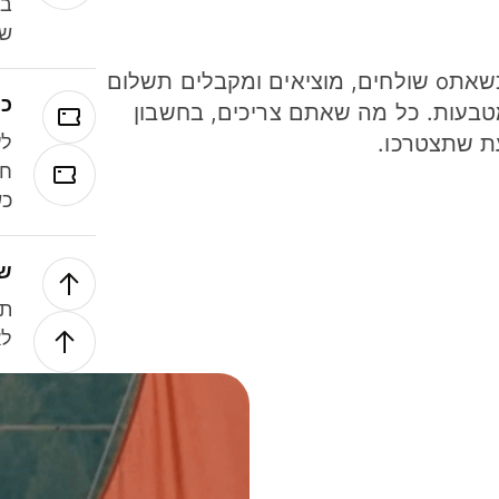
במ
שנ
חסכו כסף כשאתo שולחים, מוציאים ומקבלים תשלום
כר
ל 40 מטבעות. כל מה שאתם צריכים, בחשבון
ת שתצטרכו.
לע
חל
כש
של
תנ
לא