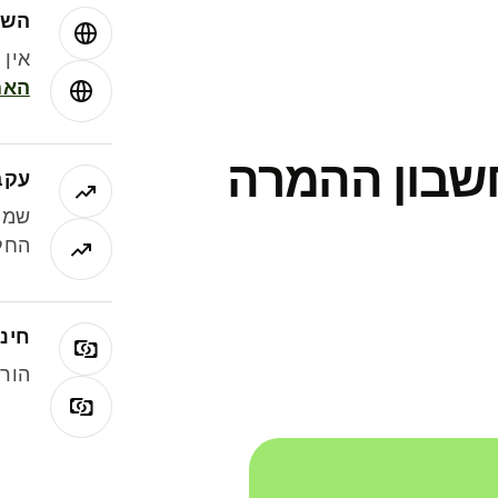
השו
אין עמ
האמ
חשבון ההמרה
עקב
שמר
החלי
חינם
הורי