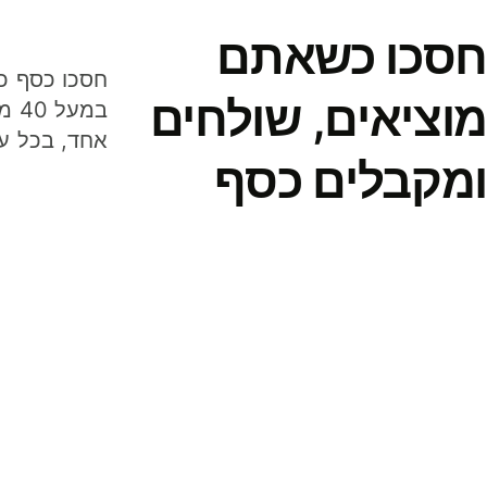
חסכו כשאתם
מוציאים, שולחים
במע
אחד, בכל ע
ומקבלים כסף