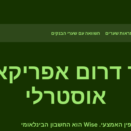
ראות שערים
השוואה עם שערי הבנקים
ד דרום אפריקא
אוסטרלי
המירו ZAR ל- AUD לפי שער החליפין האמצעי. Wise הוא החשבון הבינלאומי