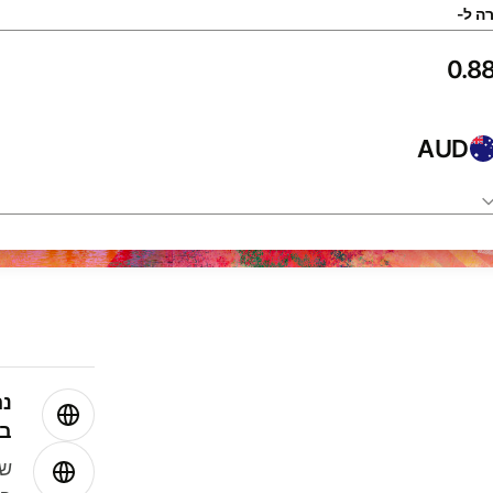
ה ל-
AUD
נה
בע
שמ