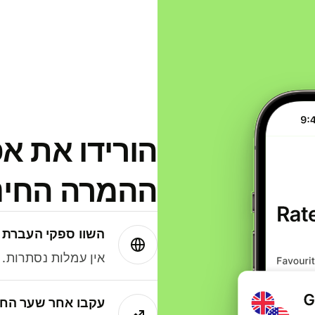
הורידו את א
ההמרה החינמית
השוו ספקי העברת 
אין עמלות נסתרות. עם Wise תמיד תק
עקבו אחר שער החל