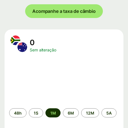
Acompanhe a taxa de câmbio
0
Sem alteração
Período
48h
1S
1M
6M
12M
5A
de
tempo