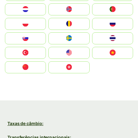
Nederland
Norge
Portugal
Polska
România
Россия
Slovensko
Ruoŧŧa
ไทย
Türkiye
United States
Vietnam
中国
中國香港特別行政區
Taxas de câmbio:
Transferências internacionais: