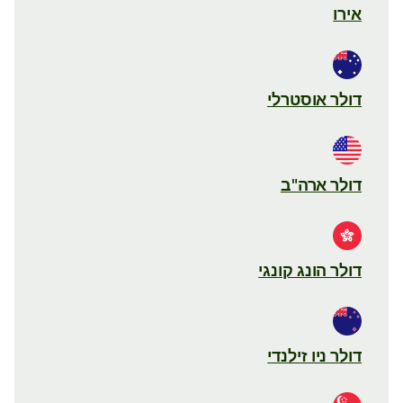
אירו
דולר אוסטרלי
דולר ארה"ב
דולר הונג קונגי
דולר ניו זילנדי