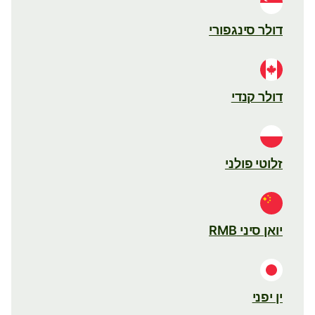
דולר סינגפורי
דולר קנדי
זלוטי פולני
יואן סיני RMB
ין יפני