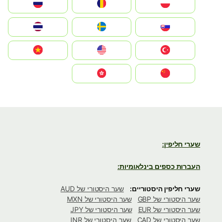
Polska
România
Россия
Slovensko
Ruoŧŧa
ไทย
Türkiye
United States
Vietnam
中国
中國香港特別行政區
שערי חליפין:
העברות כספים בינלאומיות:
שערי חליפין היסטוריים:
שער היסטורי של AUD
שער היסטורי של GBP
שער היסטורי של MXN
שער היסטורי של EUR
שער היסטורי של JPY
שער היסטורי של CAD
שער היסטורי של INR