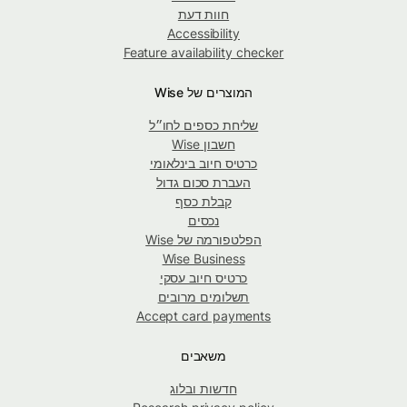
חוות דעת
Accessibility
Feature availability checker
המוצרים של Wise
שליחת כספים לחו״ל
חשבון Wise
כרטיס חיוב בינלאומי
העברת סכום גדול
קבלת כסף
נכסים
הפלטפורמה של Wise
Wise Business
כרטיס חיוב עסקי
תשלומים מרובים
Accept card payments
משאבים
חדשות ובלוג