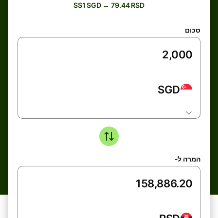
S$1 SGD ← 79.44 RSD
סכום
SGD
המרה ל-