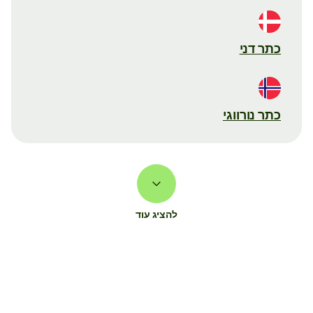
כתר דני
כתר נורווגי
להציג עוד