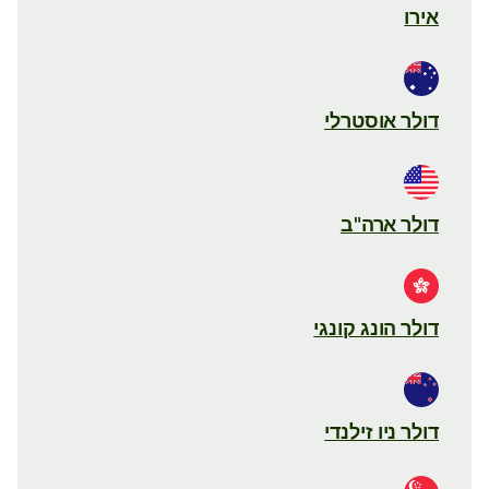
אירו
דולר אוסטרלי
דולר ארה"ב
דולר הונג קונגי
דולר ניו זילנדי