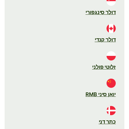
דולר סינגפורי
דולר קנדי
זלוטי פולני
יואן סיני RMB
כתר דני