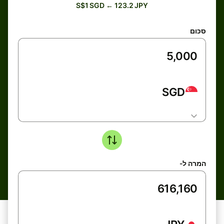
S$1 SGD ← 123.2 JPY
סכום
SGD
המרה ל-