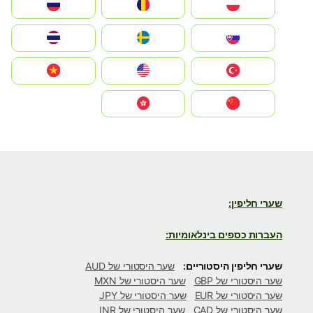
Polska
România
Россия
Slovensko
Ruoŧŧa
ไทย
Türkiye
United States
Vietnam
中国
中國香港特別行政區
שערי חליפין:
העברות כספים בינלאומיות:
שערי חליפין היסטוריים:
שער היסטורי של AUD
שער היסטורי של GBP
שער היסטורי של MXN
שער היסטורי של EUR
שער היסטורי של JPY
שער היסטורי של CAD
שער היסטורי של INR