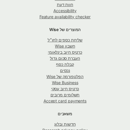
חוות דעת
Accessibility
Feature availability checker
המוצרים של Wise
שליחת כספים לחו״ל
חשבון Wise
כרטיס חיוב בינלאומי
העברת סכום גדול
קבלת כסף
נכסים
הפלטפורמה של Wise
Wise Business
כרטיס חיוב עסקי
תשלומים מרובים
Accept card payments
משאבים
חדשות ובלוג