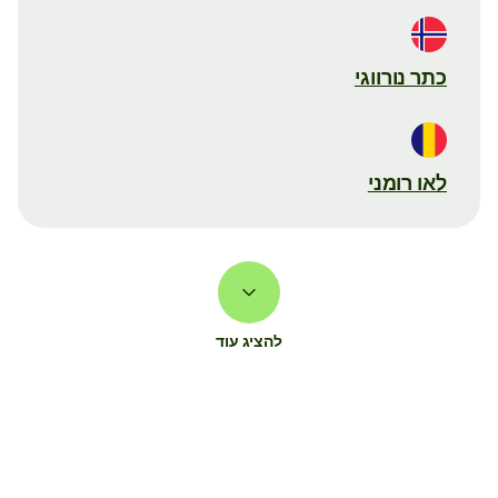
כתר נורווגי
לאו רומני
להציג עוד