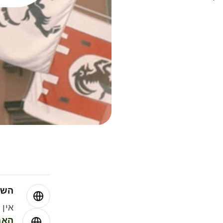
השו
אין עמ
האמ