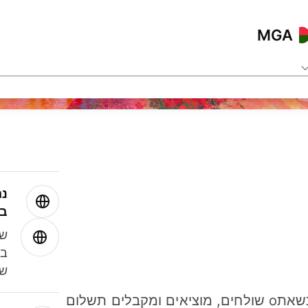
MGA
נה
בע
שמ
במ
שנ
חסכו כסף כשאתo שולחים, מוציאים ומקבלים תשלום