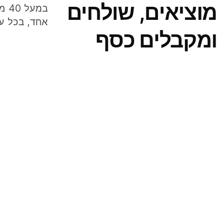
מוציאים, שולחים
במע
אחד, בכל ע
ומקבלים כסף