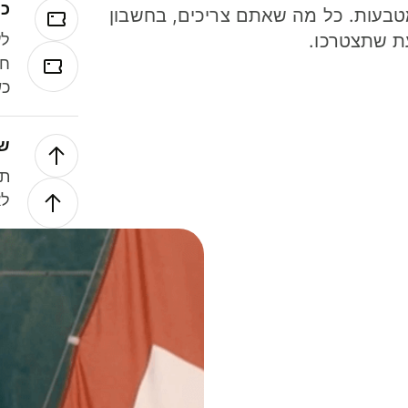
כר
ל 40 מטבעות. כל מה שאתם צריכים, בחשבון
ת שתצטרכו.
לע
חל
כש
של
תנ
לא