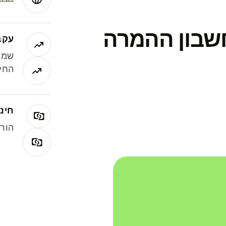
חשבון ההמרה
עקב
שמר
החלי
חינם
הורי