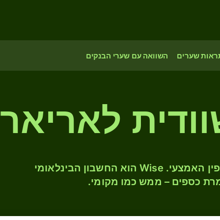
ראות שערים
השוואה עם שערי הבנקים
וודית לאריארי
המירו SEK ל- MGA לפי שער החליפין האמצעי. Wise הוא החשבון הבינלאומי
רת כספים – ממש כמו מקומי.