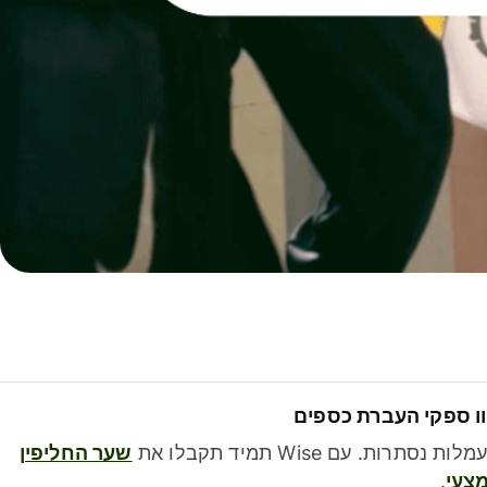
ו ספקי העברת כספים
לות נסתרות. עם Wise תמיד תקבלו את
שער החליפין
צעי
.