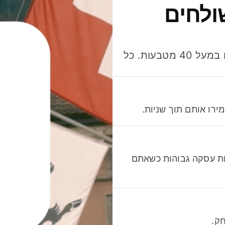
ולחים
חסכו כסף כשאתo שולחים, מוציאים ומקבלים תשלום במעל 40 מטבעות. כל
רו אותם תוך שניות.
לות עסקה גבוהות כשאתם
ק.