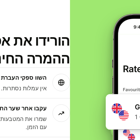
הורידו את א
ההמרה החינמית
השוו ספקי העברת 
אין עמלות נסתרות. עם Wise תמיד תק
עקבו אחר שער החל
שמרו את המטבעות ה
עם הזמן.