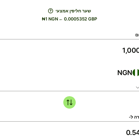
שער חליפין אמצעי
₦1 NGN ← 0.0005352 GBP
ם
NGN
ה ל-