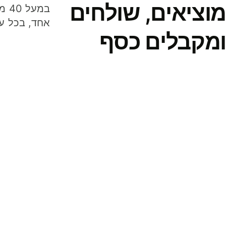
מוציאים, שולחים
במע
אחד, בכל ע
ומקבלים כסף