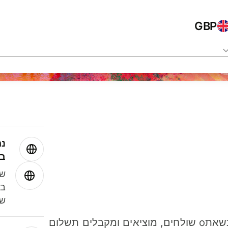
GBP
נה
בע
שמ
במ
שנ
חסכו כסף כשאתo שולחים, מוציאים ומקבלים תשלום