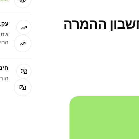
חשבון ההמרה
עקב
שמר
החלי
חינם
הורי