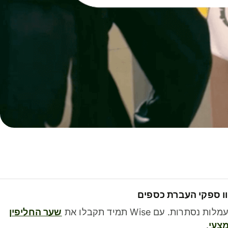
ו ספקי העברת כספים
לות נסתרות. עם Wise תמיד תקבלו את
שער החליפין
צעי
.