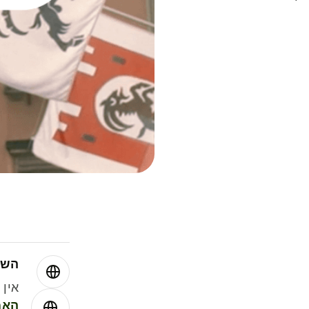
השו
אין עמ
האמ