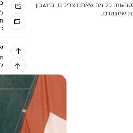
כר
ל 40 מטבעות. כל מה שאתם צריכים, בחשבון
ת שתצטרכו.
לע
חל
כש
של
תנ
לא