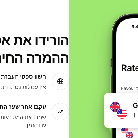
הורידו את א
ההמרה החינמית
השוו ספקי העברת 
אין עמלות נסתרות. עם Wise תמיד תק
עקבו אחר שער החל
שמרו את המטבעות ה
עם הזמן.