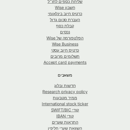
שליחת כספים לחו״ל
חשבון Wise
כרטיס חיוב בינלאומי
העברת סכום גדול
קבלת כסף
נכסים
הפלטפורמה של Wise
Wise Business
כרטיס חיוב עסקי
תשלומים מרובים
Accept card payments
משאבים
חדשות ובלוג
Research privacy policy
ממיר מטבעות
International stock ticker
קודי SWIFT/BIC
קודי IBAN
התראות שערים
השוואת שערי חליפין