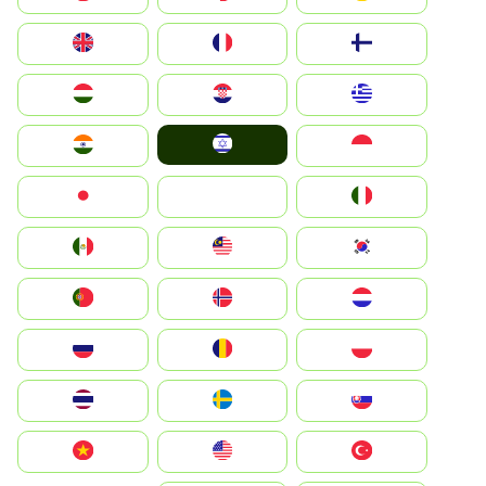
Suomi
France
United Kingdom
Greece
Hrvatska
Magyarország
Israel
Indonesia
India
Italia
JA
Japan
South Korea
Malay
Mexico
Nederland
Norge
Portugal
Polska
România
Россия
Slovensko
Ruoŧŧa
ไทย
Türkiye
United States
Vietnam