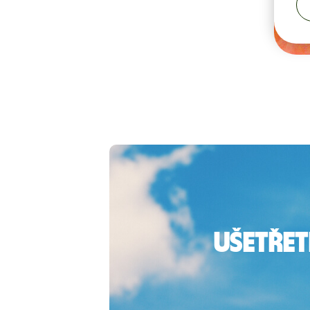
Ušetřet