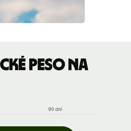
cké peso na
90 dní