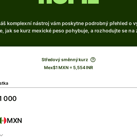
š komplexní nástroj vám poskytne podrobný přehled o vý
, jak se kurz mexické peso pohybuje, a rozhodujte se na 
Středový směnný kurz
Mex$1 MXN = 5,554 INR
stka
MXN