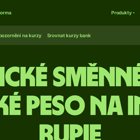
forma
Produkty
pozornění na kurzy
Srovnat kurzy bank
ické směnn
é peso na 
rupie