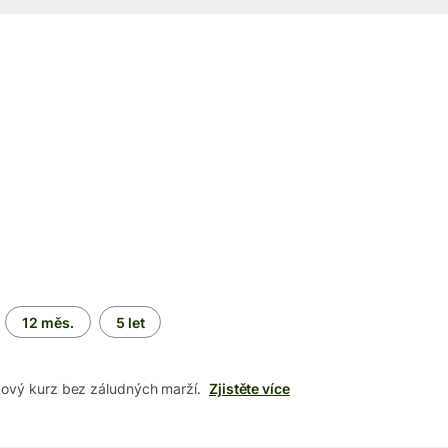
12 měs.
5 let
dový kurz bez záludných marží.
Zjistěte více