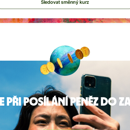
Sledovat směnný kurz
e při posílání peněz do z