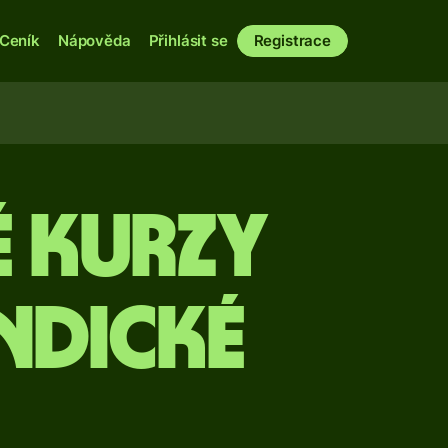
Ceník
Nápověda
Přihlásit se
Registrace
é kurzy
indické