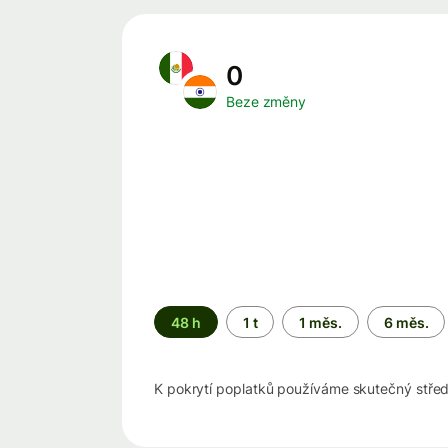
0
Beze změny
Časové
48 h
1 t
1 měs.
6 měs.
období
K pokrytí poplatků používáme skutečný stře