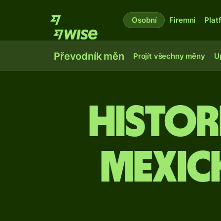
Osobní
Firemní
Plat
Převodník měn
Projít všechny měny
U
Histor
mexick