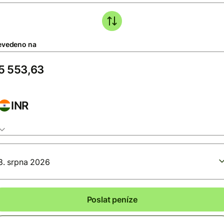
evedeno na
INR
8. srpna 2026
Poslat peníze