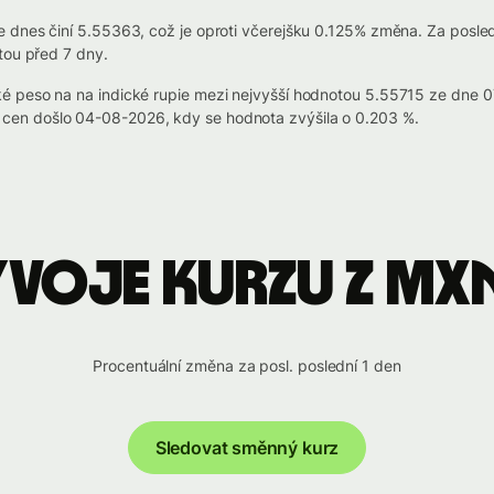
 dnes činí 5.55363, což je oproti včerejšku 0.125% změna. Za posled
tou před 7 dny.
é peso na na indické rupie mezi nejvyšší hodnotou 5.55715 ze dne
en došlo 04-08-2026, kdy se hodnota zvýšila o 0.203 %.
ývoje kurzu z MXN
Procentuální změna za posl. poslední 1 den
Sledovat směnný kurz