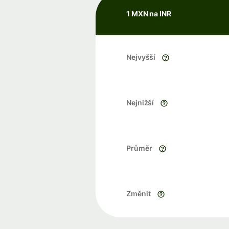
1 MXN na INR
Nejvyšší
Nejnižší
Průměr
Změnit