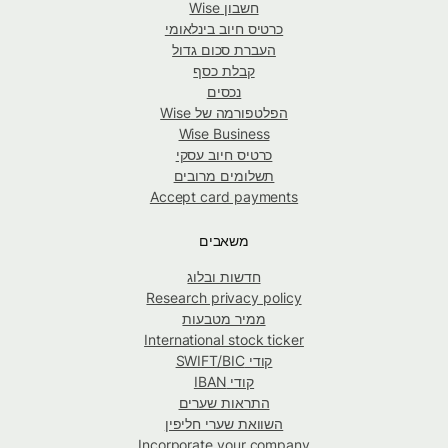
חשבון Wise
כרטיס חיוב בינלאומי
העברת סכום גדול
קבלת כסף
נכסים
הפלטפורמה של Wise
Wise Business
כרטיס חיוב עסקי
תשלומים מרובים
Accept card payments
משאבים
חדשות ובלוג
Research privacy policy
ממיר מטבעות
International stock ticker
קודי SWIFT/BIC
קודי IBAN
התראות שערים
השוואת שערי חליפין
Incorporate your company