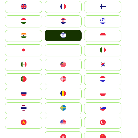
Suomi
France
United Kingdom
Greece
Hrvatska
Magyarország
Israel
Indonesia
India
Italia
JA
Japan
South Korea
Malay
Mexico
Nederland
Norge
Portugal
Polska
România
Россия
Slovensko
Ruoŧŧa
ไทย
Türkiye
United States
Vietnam
中国
中國香港特別行政區