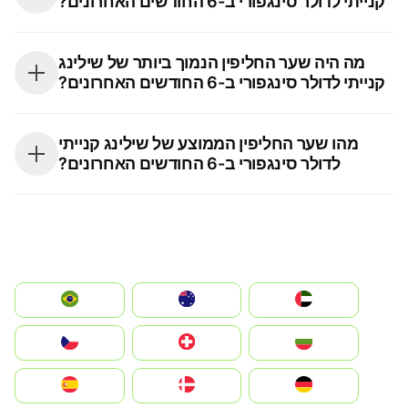
קנייתי לדולר סינגפורי ב-6 החודשים האחרונים?
מה היה שער החליפין הנמוך ביותר של שילינג
קנייתי לדולר סינגפורי ב-6 החודשים האחרונים?
מהו שער החליפין הממוצע של שילינג קנייתי
לדולר סינגפורי ב-6 החודשים האחרונים?
الإمارات العربية المتحدة
Australia
Brazil
България
Switzerland
Czechia
Deutschland
Denmark
España