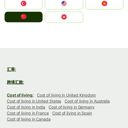
Türkiye
United States
Vietnam
中国
中國香港特別行政區
汇率:
跨境汇款:
Cost of living:
Cost of living in United Kingdom
Cost of living in United States
Cost of living in Australia
Cost of living in India
Cost of living in Germany
Cost of living in France
Cost of living in Spain
Cost of living in Canada