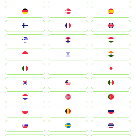
Deutschland
Denmark
España
Suomi
France
United Kingdom
Greece
Hrvatska
Magyarország
Indonesia
Israel
India
Italia
JA
Japan
South Korea
Malay
Mexico
Nederland
Norge
Portugal
Polska
România
Россия
Slovensko
Ruoŧŧa
ไทย