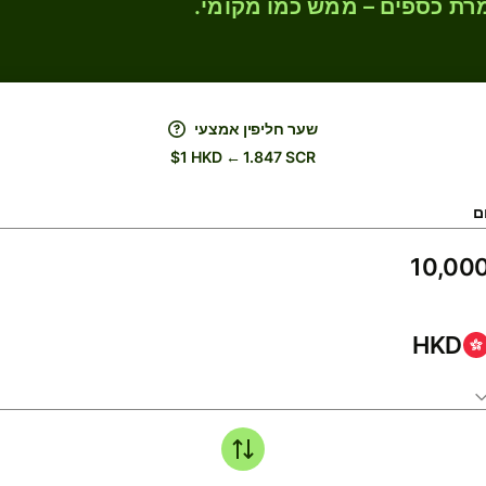
רת כספים – ממש כמו מקומי.
שער חליפין אמצעי
$1 HKD ← 1.847 SCR
ם
HKD