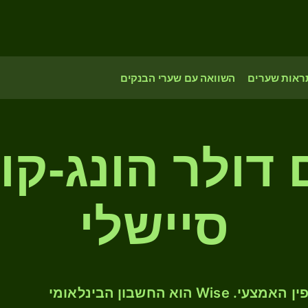
ראות שערים
השוואה עם שערי הבנקים
ם דולר הונג-קו
סיישלי
המירו HKD ל- SCR לפי שער החליפין האמצעי. Wise הוא החשבון הבינלאומי