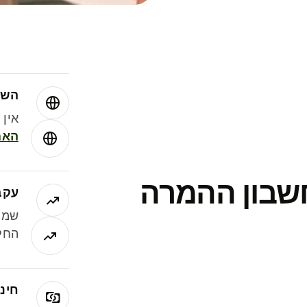
השו
אין עמ
האמ
חשבון ההמרה
עקב
שמר
החלי
חינם