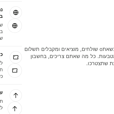
נה
בע
שמ
במ
שנ
חסכו כסף כשאתo שולחים, מוציאים ומקבלים תשלום
כר
ל 40 מטבעות. כל מה שאתם צריכים, בחשבון
ת שתצטרכו.
לע
חל
כש
של
תנ
לא