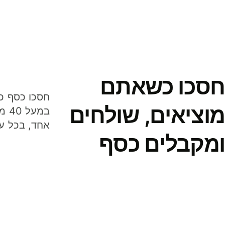
חסכו כשאתם
מוציאים, שולחים
במע
אחד, בכל ע
ומקבלים כסף