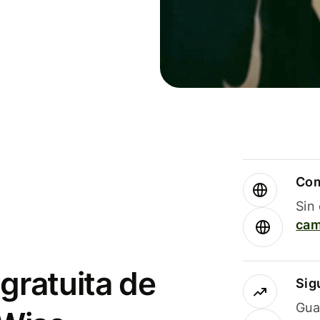
Com
Sin
cam
gratuita de
Sig
Gua