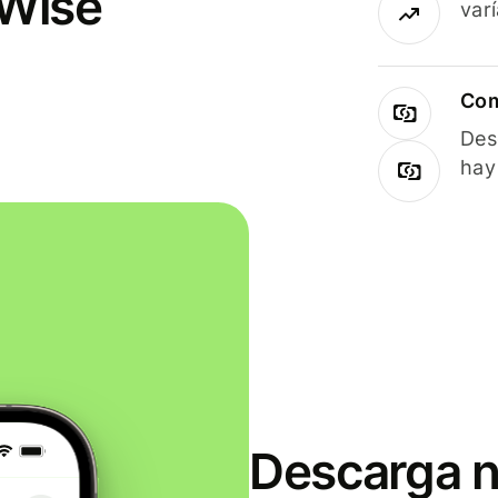
 Wise
var
Com
Des
hay
Descarga n