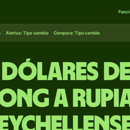
Func
s
Alertas: Tipo cambio
Compara: Tipo cambio
0 dólares d
ong a rupi
eychellens