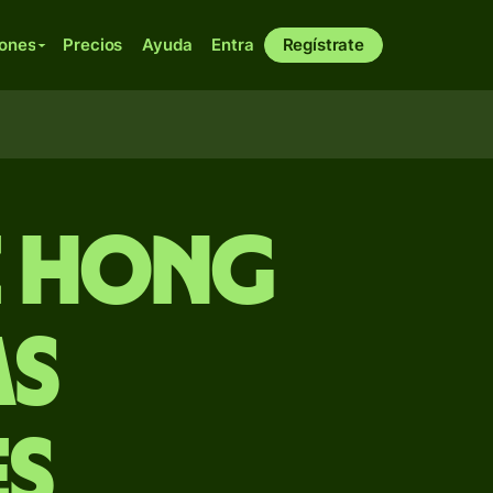
iones
Precios
Ayuda
Entra
Regístrate
e Hong
as
es