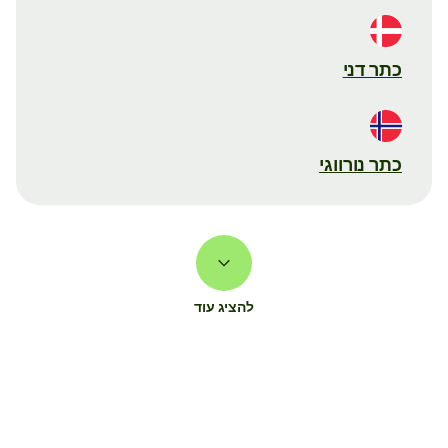
כתר דני
כתר נורווגי
להציג עוד