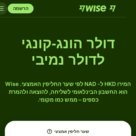
הרשמה
דולר הונג-קונגי
לדולר נמיבי
המירו HKD ל- NAD לפי שער החליפין האמצעי. Wise
הוא החשבון הבינלאומי לשליחה, להוצאה ולהמרת
כספים – ממש כמו מקומי.
שער חליפין אמצעי