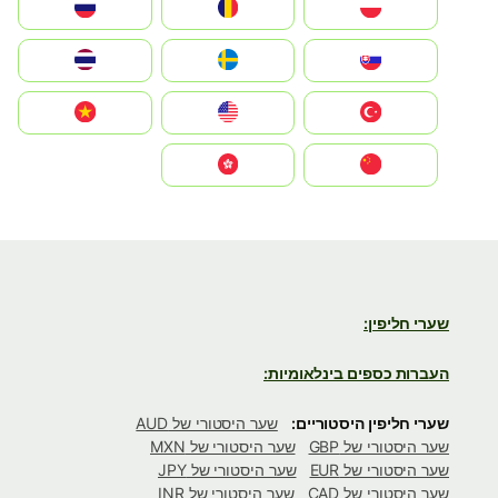
Polska
România
Россия
Slovensko
Ruoŧŧa
ไทย
Türkiye
United States
Vietnam
中国
中國香港特別行政區
שערי חליפין:
העברות כספים בינלאומיות:
שערי חליפין היסטוריים:
שער היסטורי של AUD
שער היסטורי של GBP
שער היסטורי של MXN
שער היסטורי של EUR
שער היסטורי של JPY
שער היסטורי של CAD
שער היסטורי של INR