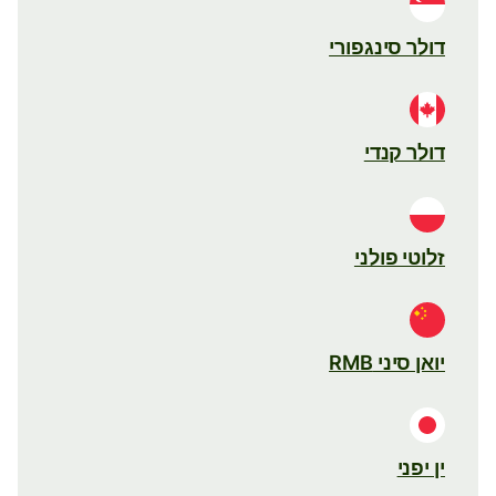
דולר סינגפורי
דולר קנדי
זלוטי פולני
יואן סיני RMB
ין יפני