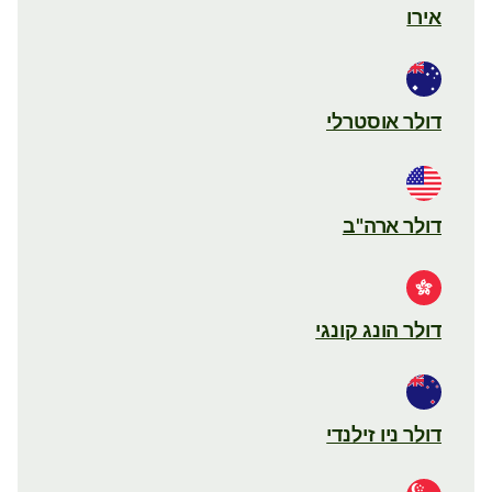
אירו
דולר אוסטרלי
דולר ארה"ב
דולר הונג קונגי
דולר ניו זילנדי