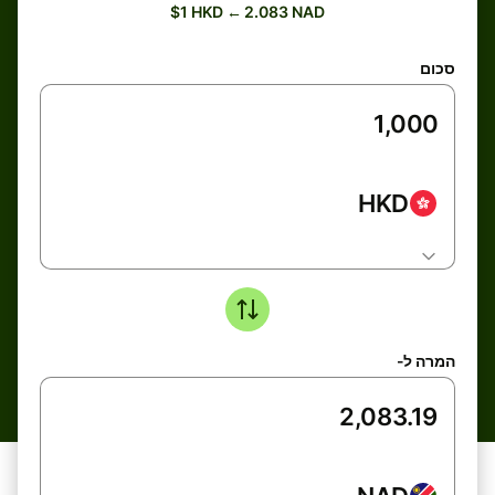
$1 HKD ← 2.083 NAD
סכום
HKD
המרה ל-