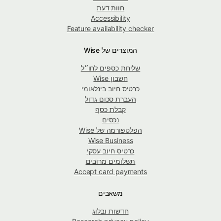
חוות דעת
Accessibility
Feature availability checker
המוצרים של Wise
שליחת כספים לחו״ל
חשבון Wise
כרטיס חיוב בינלאומי
העברת סכום גדול
קבלת כסף
נכסים
הפלטפורמה של Wise
Wise Business
כרטיס חיוב עסקי
תשלומים מרובים
Accept card payments
משאבים
חדשות ובלוג