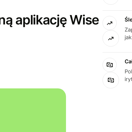
ną aplikację Wise
Śl
Za
ja
Ca
Po
ir