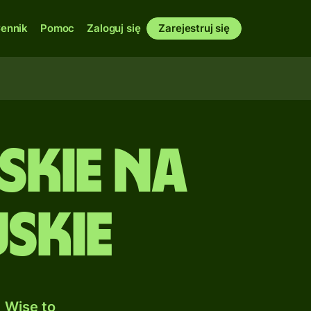
ennik
Pomoc
Zaloguj się
Zarejestruj się
kie na
skie
 Wise to