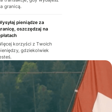
a granicą.
Wysyłaj pieniądze za
granicę, oszczędzaj na
opłatach
Więcej korzyści z Twoich
pieniędzy, gdziekolwiek
esteś.