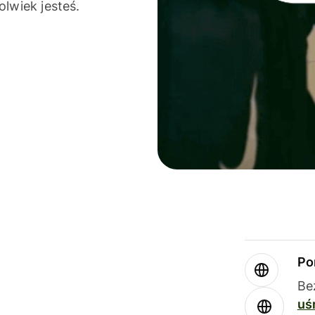
olwiek jesteś.
Po
Be
uś