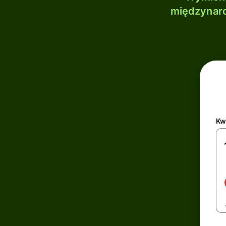
międzynaro
Kw