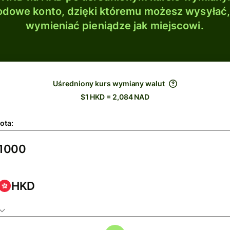
dowe konto, dzięki któremu możesz wysyłać
wymieniać pieniądze jak miejscowi.
Uśredniony kurs wymiany walut
$1 HKD = 2,084 NAD
ota:
HKD