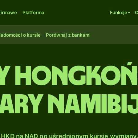
firmowe
Platforma
Funkcje
C
adomości o kursie
Porównaj z bankami
y hongkońs
ary namibij
HKD na NAD po uśrednionym kursie wymiany.