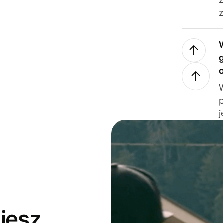
z
j
jesz,