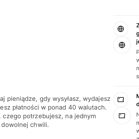
j
m
j pieniądze, gdy wysyłasz, wydajesz
jesz płatności w ponad 40 walutach.
N
 czego potrzebujesz, na jednym
 dowolnej chwili.