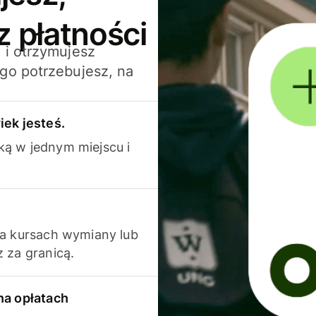
z płatności
 i otrzymujesz
go potrzebujesz, na
iek jesteś.
ką w jednym miejscu i
na kursach wymiany lub
 za granicą.
na opłatach