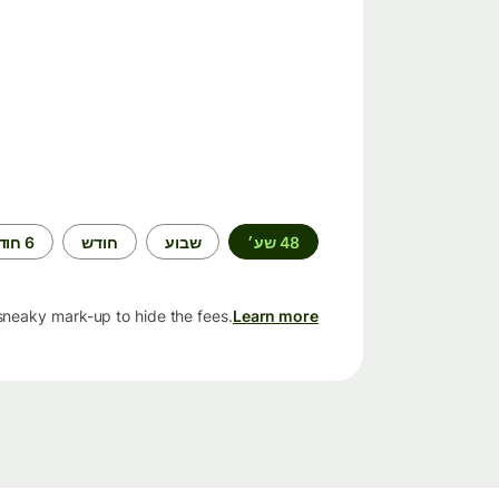
תקופת
48 שע׳
שבוע
חודש
6 חודשים
זמן
sneaky mark-up to hide the fees.
Learn more