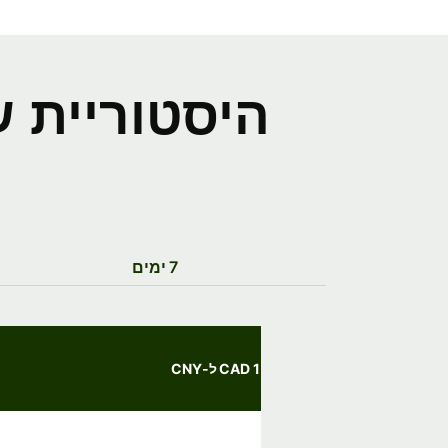
היסטוריית ש
7 ימים
1 CAD ל-CNY