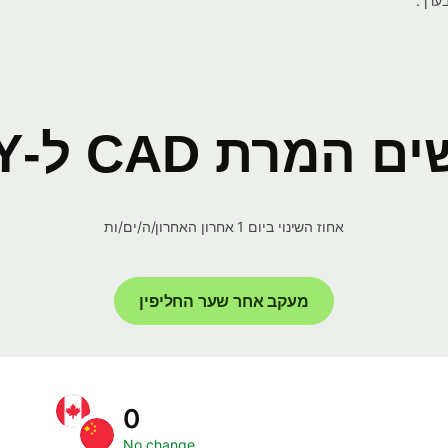
המרת CAD ל-CNY
אחוז השינוי ביום 1 אחרון האחרון/ה/ים/ות
מעקב אחר שער החליפין
0
No change