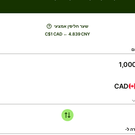
שער חליפין אמצעי
C$1 CAD ← 4.839 CNY
ם
CAD
ה ל-