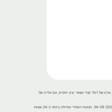
 שינוי של 0.000 אחוז מאתמול. במהלך השבוע האחרון, ערכו של דולר קנדי נשאר יציב יחסית, עם עלייה של
במהלך השבוע האחרון, שער החליפין של דולר קנדי ל - RMB יואן סיני נע בין שיא של 4.84158 ב-07-08-2026 ושפל של 4.79331 ב-04-08-2026. תנועת המחיר הגדולה ביותר ב-24 שעות