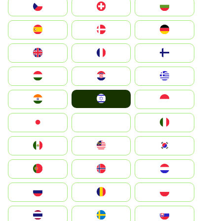
България
Switzerland
Czechia
Deutschland
Denmark
España
Suomi
France
United Kingdom
Greece
Hrvatska
Magyarország
Israel
Indonesia
India
Italia
JA
Japan
South Korea
Malay
Mexico
Nederland
Norge
Portugal
Polska
România
Россия
Slovensko
Ruoŧŧa
ไทย