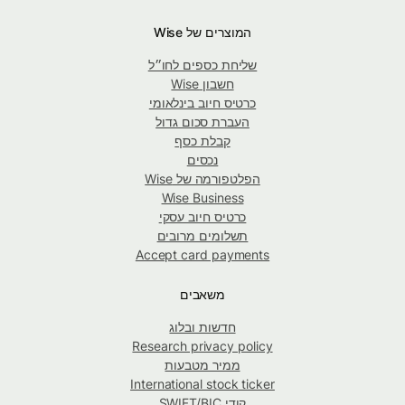
המוצרים של Wise
שליחת כספים לחו״ל
חשבון Wise
כרטיס חיוב בינלאומי
העברת סכום גדול
קבלת כסף
נכסים
הפלטפורמה של Wise
Wise Business
כרטיס חיוב עסקי
תשלומים מרובים
Accept card payments
משאבים
חדשות ובלוג
Research privacy policy
ממיר מטבעות
International stock ticker
קודי SWIFT/BIC