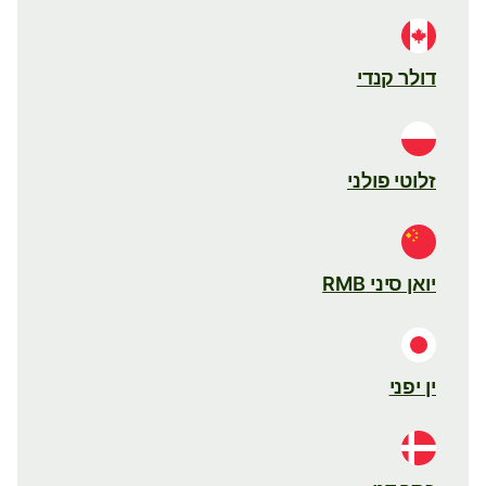
דולר קנדי
זלוטי פולני
יואן סיני RMB
ין יפני