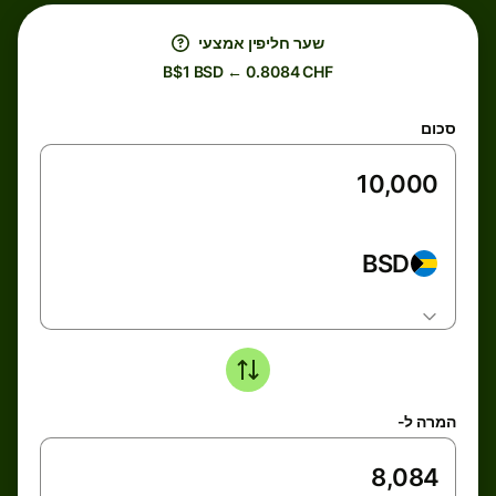
שער חליפין אמצעי
B$1 BSD ← 0.8084 CHF
סכום
BSD
המרה ל-