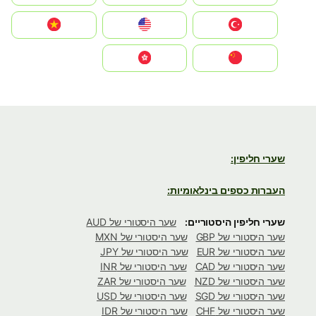
Türkiye
United States
Vietnam
中国
中國香港特別行政區
שערי חליפין:
העברות כספים בינלאומיות:
שערי חליפין היסטוריים:
שער היסטורי של AUD
שער היסטורי של GBP
שער היסטורי של MXN
שער היסטורי של EUR
שער היסטורי של JPY
שער היסטורי של CAD
שער היסטורי של INR
שער היסטורי של NZD
שער היסטורי של ZAR
שער היסטורי של SGD
שער היסטורי של USD
שער היסטורי של CHF
שער היסטורי של IDR