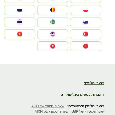
Polska
România
Россия
Slovensko
Ruoŧŧa
ไทย
Türkiye
United States
Vietnam
中国
中國香港特別行政區
שערי חליפין:
העברות כספים בינלאומיות:
שערי חליפין היסטוריים:
שער היסטורי של AUD
שער היסטורי של GBP
שער היסטורי של MXN