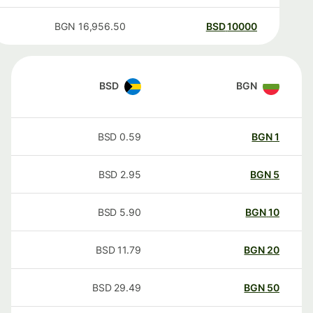
BGN
16,956.50
BSD
10000
BSD
BGN
BSD
0.59
BGN
1
BSD
2.95
BGN
5
BSD
5.90
BGN
10
BSD
11.79
BGN
20
BSD
29.49
BGN
50