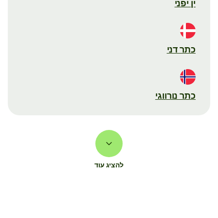
ין יפני
כתר דני
כתר נורווגי
להציג עוד