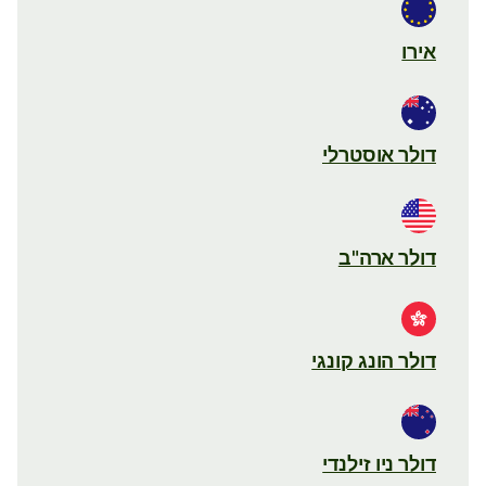
אירו
דולר אוסטרלי
דולר ארה"ב
דולר הונג קונגי
דולר ניו זילנדי