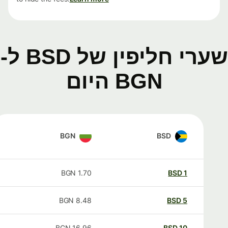
שערי חליפין של BSD ל-
BGN היום
BGN
BSD
BGN
1.70
BSD
1
BGN
8.48
BSD
5
BGN
16.96
BSD
10