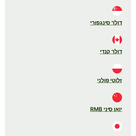
דולר סינגפורי
דולר קנדי
זלוטי פולני
יואן סיני RMB